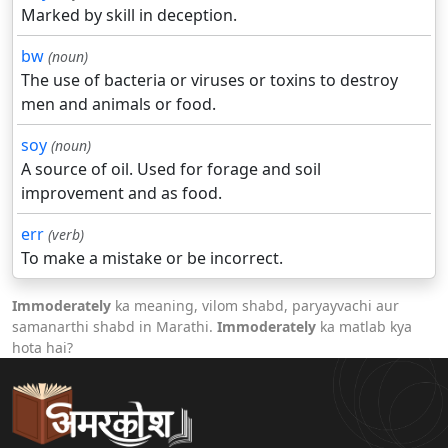
Marked by skill in deception.
bw
(noun)
The use of bacteria or viruses or toxins to destroy
men and animals or food.
soy
(noun)
A source of oil. Used for forage and soil
improvement and as food.
err
(verb)
To make a mistake or be incorrect.
Immoderately
ka meaning, vilom shabd, paryayvachi aur
samanarthi shabd in Marathi.
Immoderately
ka matlab kya
hota hai?