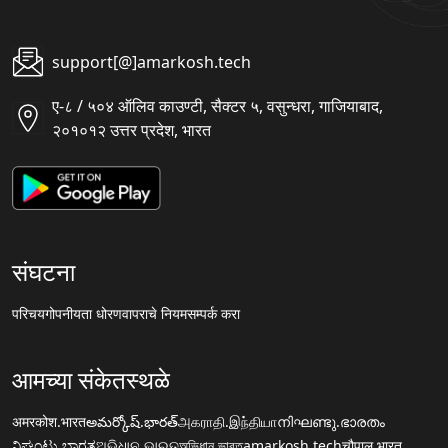
support[@]amarkosh.tech
ए-८ / ५०४ ऑलिव काउण्टी, सैक्टर ५, वसुन्धरा, गाजियाबाद,
२०१०१२ उत्तर प्रदेश, भारत
संघटना
परिचय
गोपनीयता धोरण
वापराचे नियम
सम्पर्क करा
आमच्या संकेतस्थळे
अमरकोश.भारत
అమర్కోష్.భారత్
அகராதி.இந்தியா
നിഘണ്ടു.ഭാരതം
ನಿಘಂಟು.ಭಾರತ
ଅଭିଧାନ.ଭାରତ
অভিধান.ভারত
amarkosh.tech
चौपाल.भारत