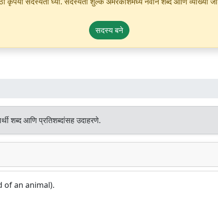
ृपया सदस्यता घ्या. सदस्यता शुल्क अमरकोशमध्ये नवीन शब्द आणि व्याख्या जोडण्
सदस्य बने
्थी शब्द आणि प्रतिशब्दांसह उदाहरणे.
d of an animal).