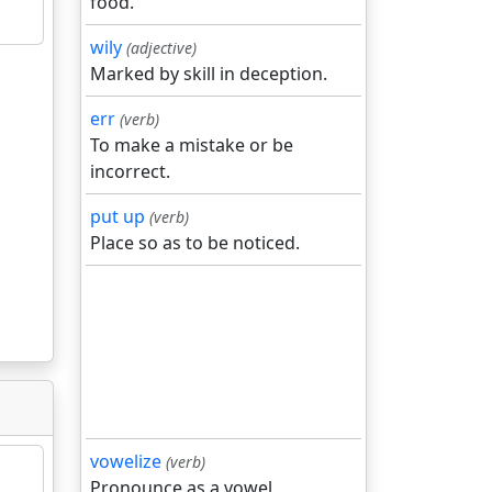
food.
wily
(adjective)
Marked by skill in deception.
err
(verb)
To make a mistake or be
incorrect.
put up
(verb)
Place so as to be noticed.
vowelize
(verb)
Pronounce as a vowel.