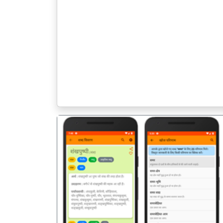
पिछला