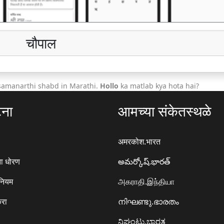
चौपाल
samanarthi shabd in Marathi.
Hollo
ka matlab kya hota hai?
टना
आमच्या संकेतस्थळे
अमरकोश.भारत
ा धोरण
అమర్కోష్.భారత్
 नियम
அகராதி.இந்தியா
करा
നിഘണ്ടു.ഭാരതം
ನಿಘಂಟು.ಭಾರತ