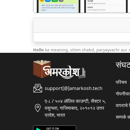
Hollo
ka meaning, vilom shabd, paryayvachi aur 
संघ
परिचय
support[@]amarkosh.tech
गोपनीयत
ए-८ / ५०४ ऑलिव काउण्टी, सैक्टर ५,
वापराचे
वसुन्धरा, गाजियाबाद, २०१०१२ उत्तर
प्रदेश, भारत
सम्पर्क 