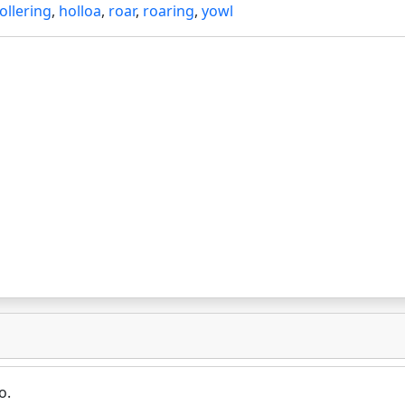
ollering
,
holloa
,
roar
,
roaring
,
yowl
o.