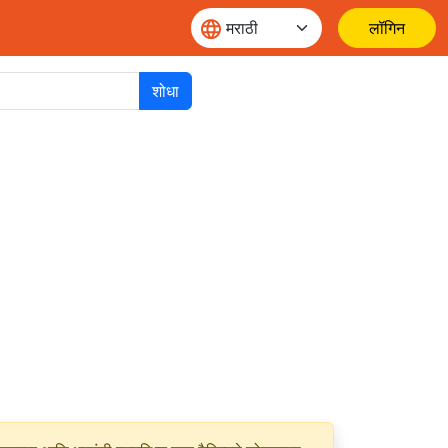
लॉगिन
शोधा