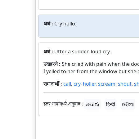
अर्थ :
Cry hollo.
अर्थ :
Utter a sudden loud cry.
उदाहरणे :
She cried with pain when the doc
I yelled to her from the window but she 
समानार्थी :
call
,
cry
,
holler
,
scream
,
shout
,
s
इतर भाषांमध्ये अनुवाद :
తెలుగు
हिन्दी
ଓଡ଼ିଆ