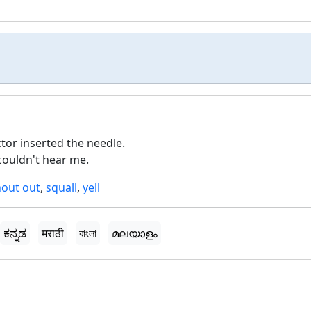
tor inserted the needle.
couldn't hear me.
hout out
,
squall
,
yell
ಕನ್ನಡ
मराठी
বাংলা
മലയാളം