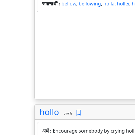
समानार्थी :
bellow
,
bellowing
,
holla
,
holler
,
h
hollo
verb
अर्थ :
Encourage somebody by crying holl