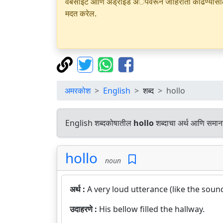
वेबसाइट आणि अँड्रॉइड अॅपवरून जाहिराती काढण्यासाठी क
मदत करेल.
अमरकोश
English
शब्द
hollo
English शब्दकोषातील
hollo
शब्दाचा अर्थ आणि समानार
hollo
noun
अर्थ :
A very loud utterance (like the soun
उदाहरणे :
His bellow filled the hallway.