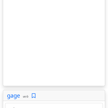
gage
verb