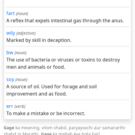
fart
(noun)
A reflex that expels intestinal gas through the anus.
wily
(adjective)
Marked by skill in deception.
bw
(noun)
The use of bacteria or viruses or toxins to destroy
men and animals or food.
soy
(noun)
A source of oil. Used for forage and soil
improvement and as food.
err
(verb)
To make a mistake or be incorrect.
Gage
ka meaning, vilom shabd, paryayvachi aur samanarthi
shabd in Marathi.
Gage
ka matlab kya hota hai?