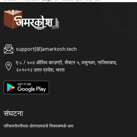
support[@]amarkosh.tech
ए-८ / ५०४ ऑलिव काउण्टी, सैक्टर ५, वसुन्धरा, गाजियाबाद,
२०१०१२ उत्तर प्रदेश, भारत
संघटना
परिचय
गोपनीयता धोरण
वापराचे नियम
सम्पर्क करा