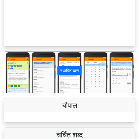
स्थापित करा
पिछला
अगला
चौपाल
चर्चित शब्द