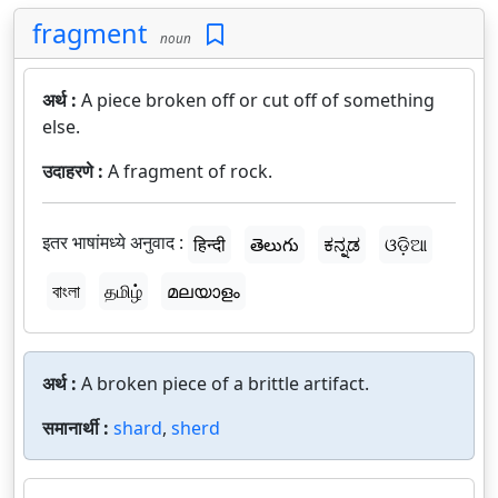
fragment
noun
अर्थ :
A piece broken off or cut off of something
else.
उदाहरणे :
A fragment of rock.
इतर भाषांमध्ये अनुवाद :
हिन्दी
తెలుగు
ಕನ್ನಡ
ଓଡ଼ିଆ
বাংলা
தமிழ்
മലയാളം
अर्थ :
A broken piece of a brittle artifact.
समानार्थी :
shard
,
sherd