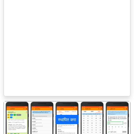
स्थापित करा
पिछला
अगला