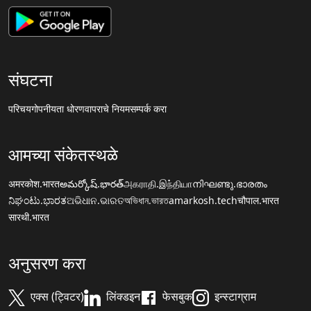
संघटना
परिचय
गोपनीयता धोरण
वापराचे नियम
सम्पर्क करा
आमच्या संकेतस्थळे
अमरकोश.भारत
అమర్కోష్.భారత్
அகராதி.இந்தியா
നിഘണ്ടു.ഭാരതം
ನಿಘಂಟು.ಭಾರತ
ଅଭିଧାନ.ଭାରତ
অভিধান.ভারত
amarkosh.tech
चौपाल.भारत
सारथी.भारत
अनुसरण करा
एक्स (ट्विटर)
लिंक्डइन
फेसबुक
इन्स्टाग्राम