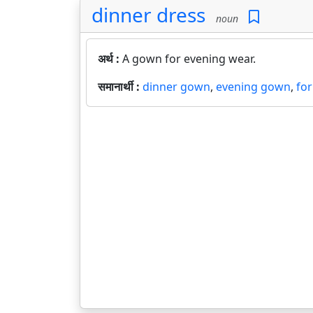
dinner dress
noun
अर्थ :
A gown for evening wear.
समानार्थी :
dinner gown
,
evening gown
,
fo