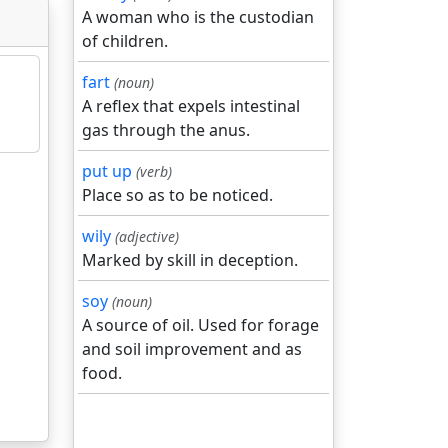
A woman who is the custodian
of children.
fart
(noun)
A reflex that expels intestinal
gas through the anus.
put up
(verb)
Place so as to be noticed.
wily
(adjective)
Marked by skill in deception.
soy
(noun)
A source of oil. Used for forage
and soil improvement and as
food.