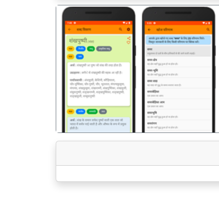
पिछला