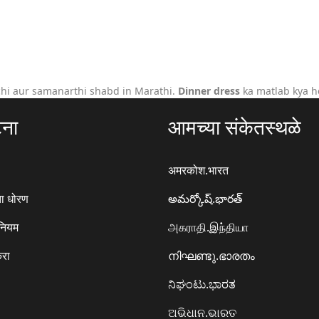
hi aur samanarthi shabd in Marathi.
Dinner dress
ka matlab kya h
टना
आमच्या संकेतस्थळे
अमरकोश.भारत
ा धोरण
అమర్కోష్.భారత్
 नियम
அகராதி.இந்தியா
करा
നിഘണ്ടു.ഭാരതം
ನಿಘಂಟು.ಭಾರತ
ଅଭିଧାନ.ଭାରତ