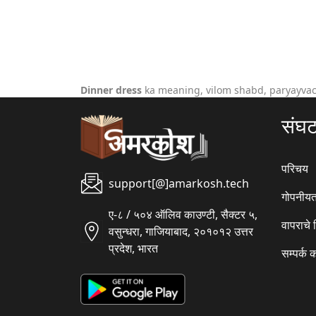
Dinner dress
ka meaning, vilom shabd, paryayvac
संघ
परिचय
support[@]amarkosh.tech
गोपनीयत
ए-८ / ५०४ ऑलिव काउण्टी, सैक्टर ५,
वापराचे
वसुन्धरा, गाजियाबाद, २०१०१२ उत्तर
प्रदेश, भारत
सम्पर्क 