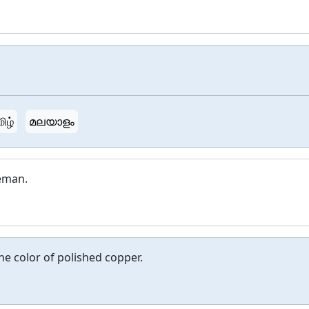
ிழ்
മലയാളം
eman.
e color of polished copper.