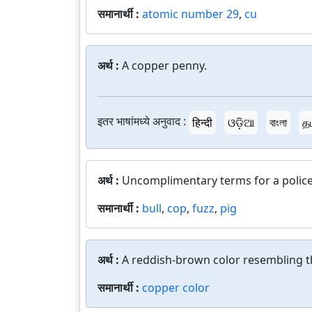
समानार्थी :
atomic number 29
,
cu
अर्थ :
A copper penny.
इतर भाषांमध्ये अनुवाद :
हिन्दी
ଓଡ଼ିଆ
বাংলা
தம
अर्थ :
Uncomplimentary terms for a polic
समानार्थी :
bull
,
cop
,
fuzz
,
pig
अर्थ :
A reddish-brown color resembling th
समानार्थी :
copper color