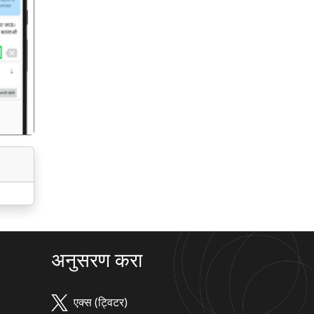
गला
अनुसरण करा
एक्स (ट्विटर)