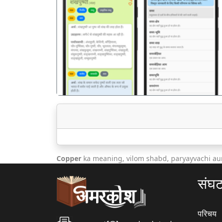
पिछला
Copper
ka meaning, vilom shabd, paryayvachi au
संघ
परिचय