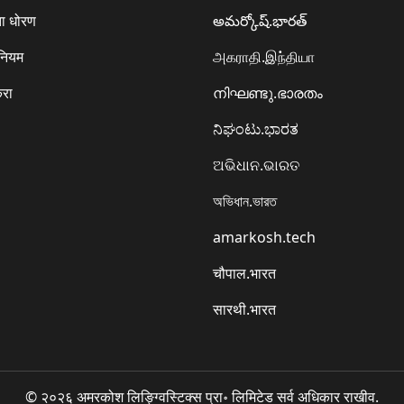
ा धोरण
అమర్కోష్.భారత్
 नियम
அகராதி.இந்தியா
करा
നിഘണ്ടു.ഭാരതം
ನಿಘಂಟು.ಭಾರತ
ଅଭିଧାନ.ଭାରତ
অভিধান.ভারত
amarkosh.tech
चौपाल.भारत
सारथी.भारत
© २०२६ अमरकोश लिङ्ग्विस्टिक्स प्रा॰ लिमिटेड सर्व अधिकार राखीव.