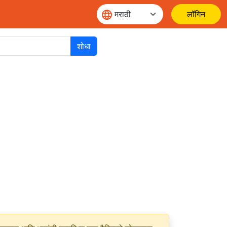
लॉगिन
शोधा