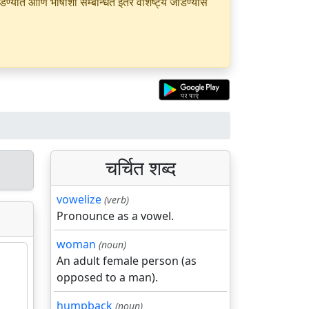
यात आणि भाषांशी सम्बन्धित इतर वैशिष्ट्ये जोडण्यास
चर्चित शब्द
vowelize
(verb)
Pronounce as a vowel.
woman
(noun)
An adult female person (as
opposed to a man).
humpback
(noun)