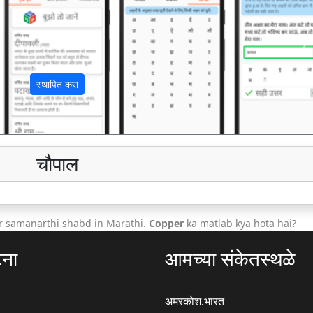
अ
स्थापित करा
चौपाल
r samanarthi shabd in Marathi.
Copper
ka matlab kya hota hai?
टना
आमच्या संकेतस्थळे
अमरकोश.भारत