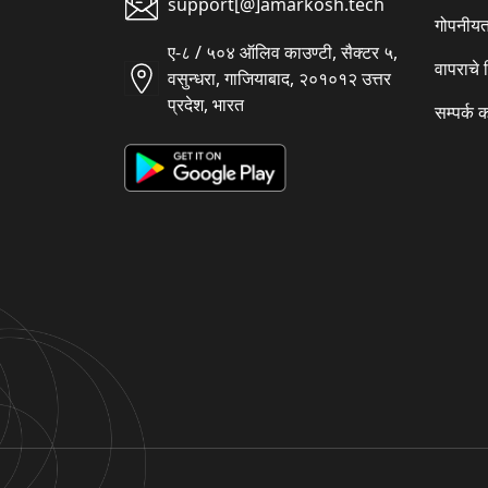
support[@]amarkosh.tech
गोपनीयत
ए-८ / ५०४ ऑलिव काउण्टी, सैक्टर ५,
वापराचे
वसुन्धरा, गाजियाबाद, २०१०१२ उत्तर
प्रदेश, भारत
सम्पर्क 