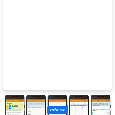
स्थापित करा
पिछला
अगला