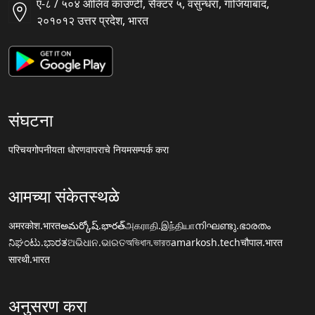
ए-८ / ५०४ ऑलिव काउण्टी, सैक्टर ५, वसुन्धरा, गाजियाबाद,
२०१०१२ उत्तर प्रदेश, भारत
संघटना
परिचय
गोपनीयता धोरण
वापराचे नियम
सम्पर्क करा
आमच्या संकेतस्थळे
अमरकोश.भारत
అమర్కోష్.భారత్
அகராதி.இந்தியா
നിഘണ്ടു.ഭാരതം
ನಿಘಂಟು.ಭಾರತ
ଅଭିଧାନ.ଭାରତ
অভিধান.ভারত
amarkosh.tech
चौपाल.भारत
सारथी.भारत
अनुसरण करा