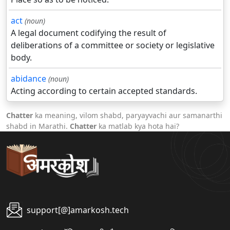
act
(noun)
A legal document codifying the result of
deliberations of a committee or society or legislative
body.
abidance
(noun)
Acting according to certain accepted standards.
Chatter
ka meaning, vilom shabd, paryayvachi aur samanarthi
shabd in Marathi.
Chatter
ka matlab kya hota hai?
support[@]amarkosh.tech