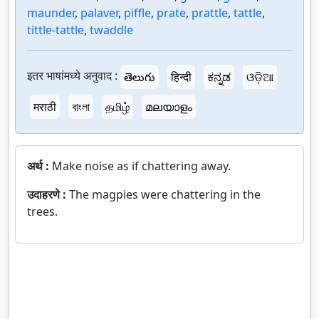
maunder
,
palaver
,
piffle
,
prate
,
prattle
,
tattle
,
tittle-tattle
,
twaddle
इतर भाषांमध्ये अनुवाद :
తెలుగు
हिन्दी
ಕನ್ನಡ
ଓଡ଼ିଆ
मराठी
বাংলা
தமிழ்
മലയാളം
अर्थ :
Make noise as if chattering away.
उदाहरणे :
The magpies were chattering in the
trees.