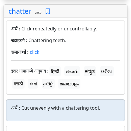
chatter
verb
अर्थ :
Click repeatedly or uncontrollably.
उदाहरणे :
Chattering teeth.
समानार्थी :
click
इतर भाषांमध्ये अनुवाद :
हिन्दी
తెలుగు
ಕನ್ನಡ
ଓଡ଼ିଆ
मराठी
বাংলা
தமிழ்
മലയാളം
अर्थ :
Cut unevenly with a chattering tool.