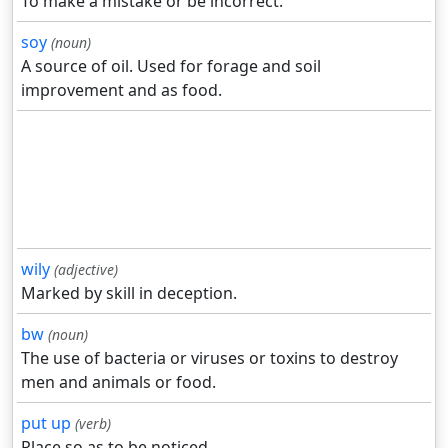
To make a mistake or be incorrect.
soy
(noun)
A source of oil. Used for forage and soil
improvement and as food.
wily
(adjective)
Marked by skill in deception.
bw
(noun)
The use of bacteria or viruses or toxins to destroy
men and animals or food.
put up
(verb)
Place so as to be noticed.