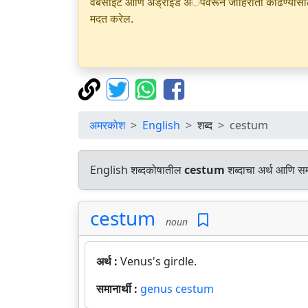
वेबसाइट आणि अँड्रॉइड अॅपवरून जाहिराती काढण्यासाठी क
मदत करेल.
अमरकोश
English
शब्द
cestum
English शब्दकोषातील
cestum
शब्दाचा अर्थ आणि समा
cestum
noun
अर्थ :
Venus's girdle.
समानार्थी :
genus cestum