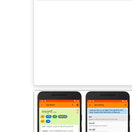
पिछला