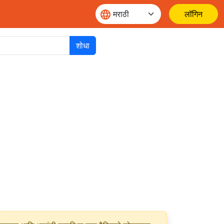
लॉगिन
शोधा