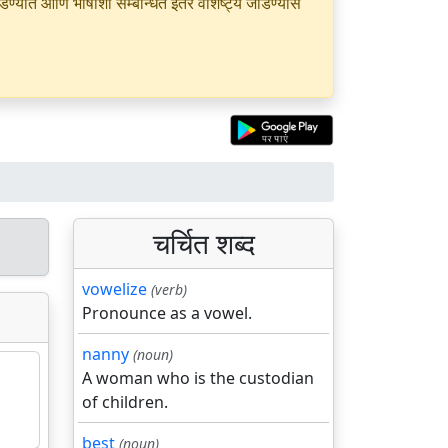
यात आणि भाषांशी सम्बन्धित इतर वैशिष्ट्ये जोडण्यास
चर्चित शब्द
vowelize
(verb)
Pronounce as a vowel.
nanny
(noun)
A woman who is the custodian
of children.
best
(noun)