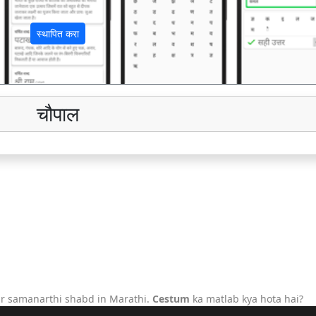
स्थापित करा
चौपाल
r samanarthi shabd in Marathi.
Cestum
ka matlab kya hota hai?