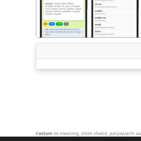
Cestum
ka meaning, vilom shabd, paryayvachi au