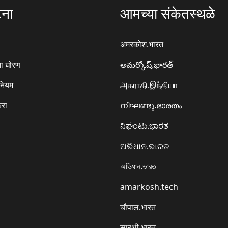
टना
आमच्या संकेतस्थळे
अमरकोश.भारत
ा धोरण
అమర్కోష్.భారత్
 नियम
அகராதி.இந்தியா
करा
നിഘണ്ടു.ഭാരതം
ನಿಘಂಟು.ಭಾರತ
ଅଭିଧାନ.ଭାରତ
অভিধান.ভারত
amarkosh.tech
चौपाल.भारत
सारथी.भारत