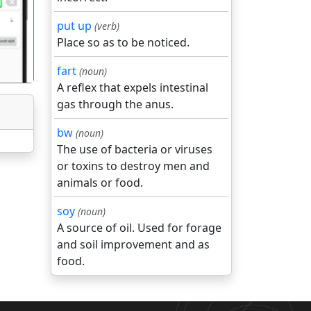
put up
(verb)
Place so as to be noticed.
fart
(noun)
A reflex that expels intestinal
gas through the anus.
bw
(noun)
The use of bacteria or viruses
or toxins to destroy men and
animals or food.
soy
(noun)
A source of oil. Used for forage
and soil improvement and as
food.