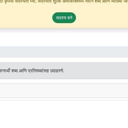
ृपया सदस्यता घ्या. सदस्यता शुल्क अमरकोशमध्ये नवीन शब्द आणि व्याख्या जोडण्
सदस्य बने
नार्थी शब्द आणि प्रतिशब्दांसह उदाहरणे.