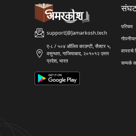
संघ
परिचय
support[@]amarkosh.tech
गोपनीयत
ए-८ / ५०४ ऑलिव काउण्टी, सैक्टर ५,
वापराचे
वसुन्धरा, गाजियाबाद, २०१०१२ उत्तर
प्रदेश, भारत
सम्पर्क 