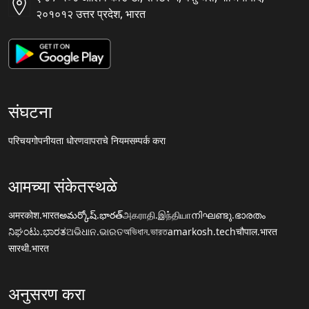
२०१०१२ उत्तर प्रदेश, भारत
संघटना
परिचय
गोपनीयता धोरण
वापराचे नियम
सम्पर्क करा
आमच्या संकेतस्थळे
अमरकोश.भारत
అమర్కోష్.భారత్
அகராதி.இந்தியா
നിഘണ്ടു.ഭാരതം
ನಿಘಂಟು.ಭಾರತ
ଅଭିଧାନ.ଭାରତ
অভিধান.ভারত
amarkosh.tech
चौपाल.भारत
सारथी.भारत
अनुसरण करा