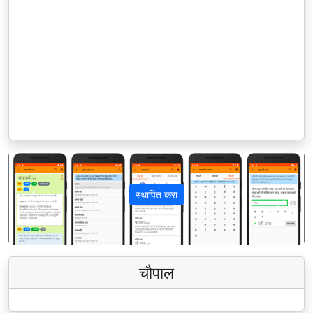
स्थापित करा
पिछला
अगला
चौपाल