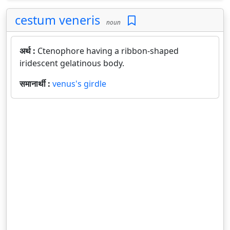
cestum veneris
noun
अर्थ :
Ctenophore having a ribbon-shaped
iridescent gelatinous body.
समानार्थी :
venus's girdle