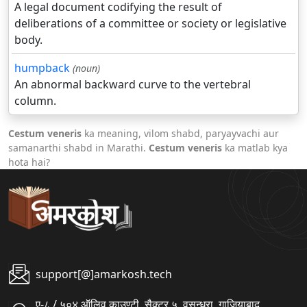
A legal document codifying the result of
deliberations of a committee or society or legislative
body.
humpback
(noun)
An abnormal backward curve to the vertebral
column.
Cestum veneris
ka meaning, vilom shabd, paryayvachi aur
samanarthi shabd in Marathi.
Cestum veneris
ka matlab kya
hota hai?
support[@]amarkosh.tech
ए-८ / ५०४ ऑलिव काउण्टी, सैक्टर ५, वसुन्धरा, गाजियाबाद,