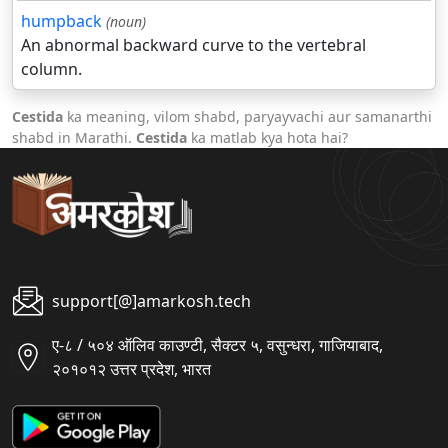
humpback
(noun)
An abnormal backward curve to the vertebral
column.
Cestida
ka meaning, vilom shabd, paryayvachi aur samanarthi
shabd in Marathi.
Cestida
ka matlab kya hota hai?
support[@]amarkosh.tech
ए-८ / ५०४ ऑलिव काउण्टी, सैक्टर ५, वसुन्धरा, गाजियाबाद,
२०१०१२ उत्तर प्रदेश, भारत