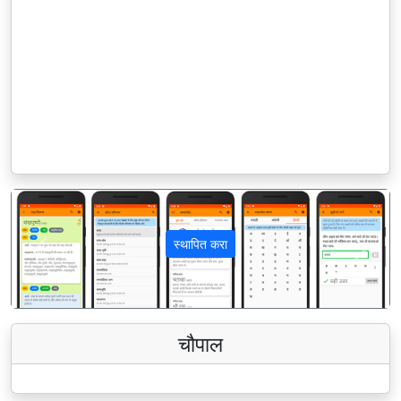
स्थापित करा
पिछला
अगला
चौपाल