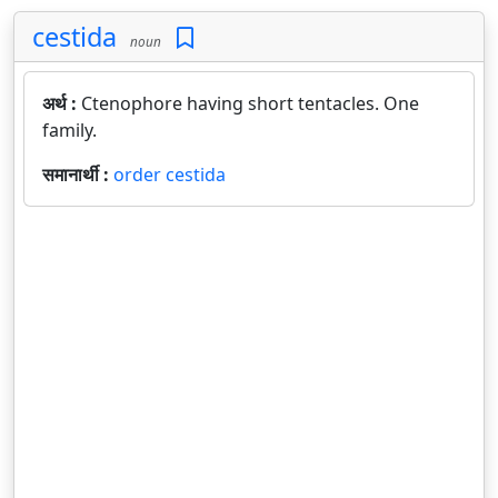
cestida
noun
अर्थ :
Ctenophore having short tentacles. One
family.
समानार्थी :
order cestida