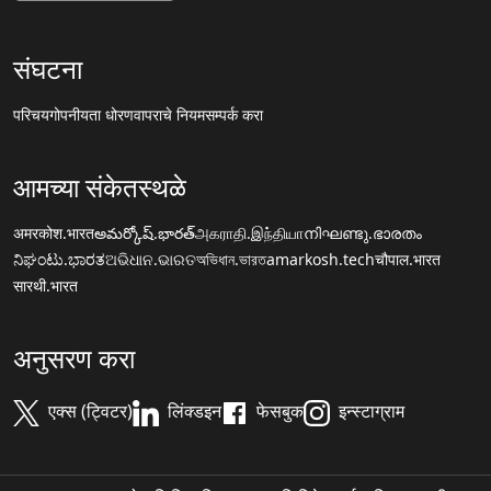
संघटना
परिचय
गोपनीयता धोरण
वापराचे नियम
सम्पर्क करा
आमच्या संकेतस्थळे
अमरकोश.भारत
అమర్కోష్.భారత్
அகராதி.இந்தியா
നിഘണ്ടു.ഭാരതം
ನಿಘಂಟು.ಭಾರತ
ଅଭିଧାନ.ଭାରତ
অভিধান.ভারত
amarkosh.tech
चौपाल.भारत
सारथी.भारत
अनुसरण करा
एक्स (ट्विटर)
लिंक्डइन
फेसबुक
इन्स्टाग्राम