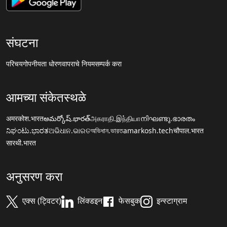
संघटना
परिचय
गोपनीयता धोरण
वापराचे नियम
सम्पर्क करा
आमच्या संकेतस्थळे
अमरकोश.भारत
అమర్కోష్.భారత్
அகராதி.இந்தியா
നിഘണ്ടു.ഭാരതം
ನಿಘಂಟು.ಭಾರತ
ଅଭିଧାନ.ଭାରତ
অভিধান.ভারত
amarkosh.tech
चौपाल.भारत
सारथी.भारत
अनुसरण करा
एक्स (ट्विटर)
लिंक्डइन
फेसबुक
इन्स्टाग्राम