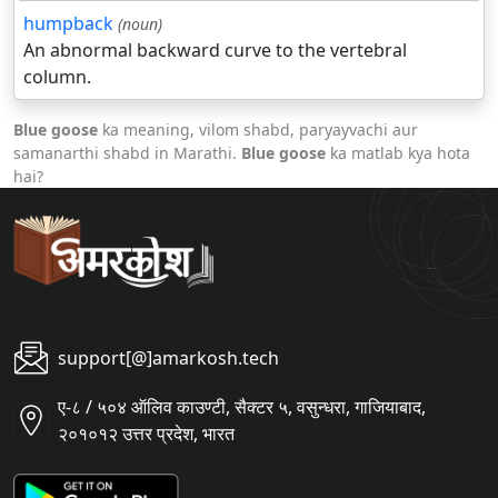
humpback
(noun)
An abnormal backward curve to the vertebral
column.
Blue goose
ka meaning, vilom shabd, paryayvachi aur
samanarthi shabd in Marathi.
Blue goose
ka matlab kya hota
hai?
support[@]amarkosh.tech
ए-८ / ५०४ ऑलिव काउण्टी, सैक्टर ५, वसुन्धरा, गाजियाबाद,
२०१०१२ उत्तर प्रदेश, भारत