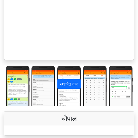
स्थापित करा
पिछला
अगला
चौपाल