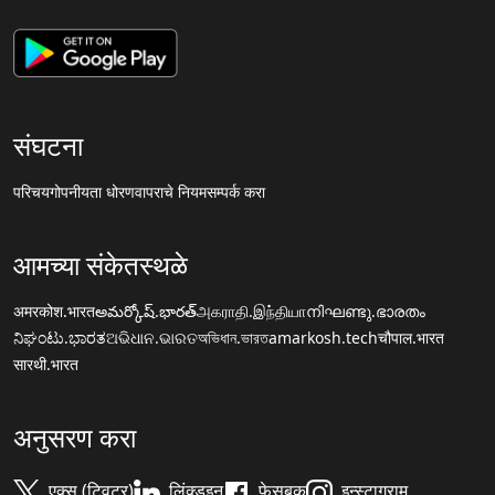
संघटना
परिचय
गोपनीयता धोरण
वापराचे नियम
सम्पर्क करा
आमच्या संकेतस्थळे
अमरकोश.भारत
అమర్కోష్.భారత్
அகராதி.இந்தியா
നിഘണ്ടു.ഭാരതം
ನಿಘಂಟು.ಭಾರತ
ଅଭିଧାନ.ଭାରତ
অভিধান.ভারত
amarkosh.tech
चौपाल.भारत
सारथी.भारत
अनुसरण करा
एक्स (ट्विटर)
लिंक्डइन
फेसबुक
इन्स्टाग्राम