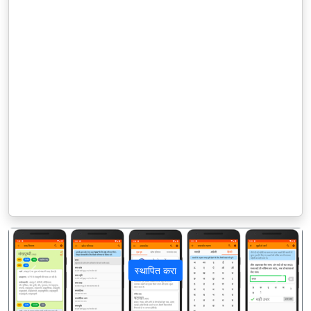
स्थापित करा
पिछला
अगला