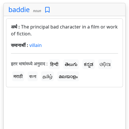
baddie
noun
अर्थ :
The principal bad character in a film or work
of fiction.
समानार्थी :
villain
इतर भाषांमध्ये अनुवाद :
हिन्दी
తెలుగు
ಕನ್ನಡ
ଓଡ଼ିଆ
मराठी
বাংলা
தமிழ்
മലയാളം