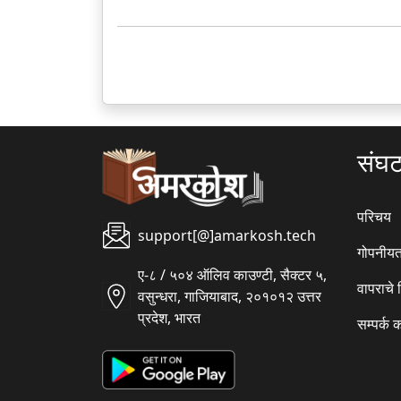
संघ
परिचय
support[@]amarkosh.tech
गोपनीयत
ए-८ / ५०४ ऑलिव काउण्टी, सैक्टर ५,
वापराचे
वसुन्धरा, गाजियाबाद, २०१०१२ उत्तर
प्रदेश, भारत
सम्पर्क 