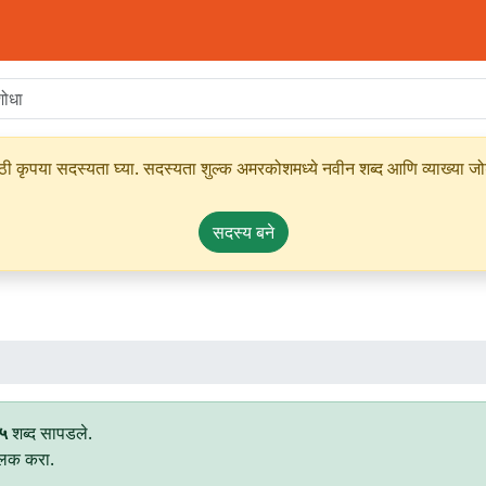
ृपया सदस्यता घ्या. सदस्यता शुल्क अमरकोशमध्ये नवीन शब्द आणि व्याख्या जोडण्
सदस्य बने
५
शब्द सापडले.
्लिक करा.