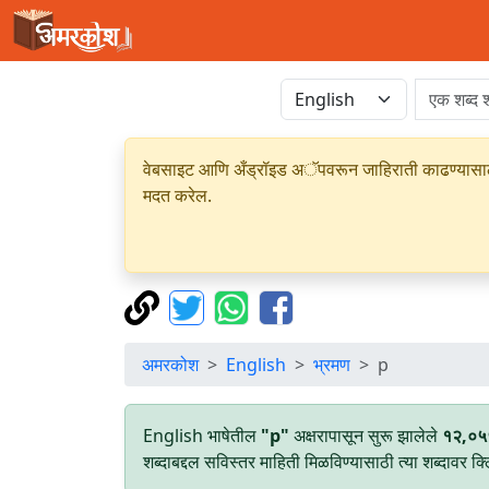
वेबसाइट आणि अँड्रॉइड अॅपवरून जाहिराती काढण्यासाठी क
मदत करेल.
अमरकोश
English
भ्रमण
p
English भाषेतील
"p"
अक्षरापासून सुरू झालेले
१२,०५
शब्दाबद्दल सविस्तर माहिती मिळविण्यासाठी त्या शब्दावर क