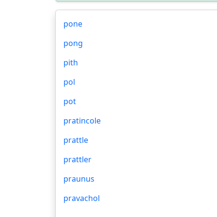
pone
pong
pith
pol
pot
pratincole
prattle
prattler
praunus
pravachol