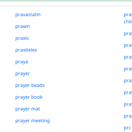
pravastatin
pra
chi
prawn
pra
praxis
pra
praxiteles
pra
praya
pra
prayer
pra
prayer beads
pra
prayer book
pra
prayer mat
pra
prayer meeting
prc