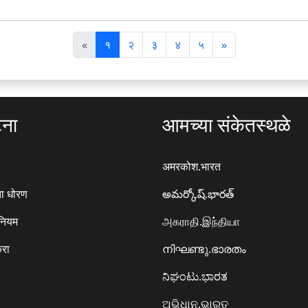
पि
अ
«
१
२
३
४
५
»
छ
ग
ला
ला
टना
आमच्या संकेतस्थळे
अमरकोश.भारत
ा धोरण
అమర్కోష్.భారత్
 नियम
அகராதி.இந்தியா
करा
നിഘണ്ടു.ഭാരതം
ನಿಘಂಟು.ಭಾರತ
ଅଭିଧାନ.ଭାରତ