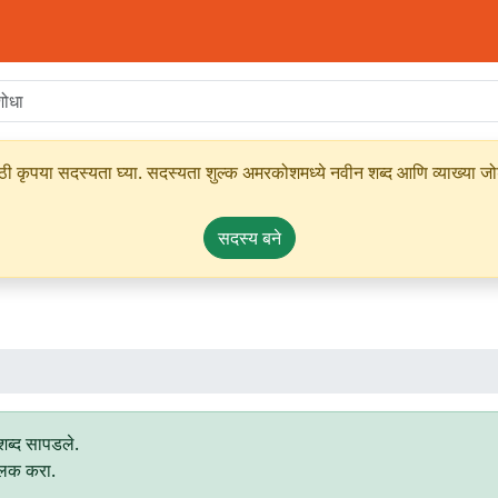
ृपया सदस्यता घ्या. सदस्यता शुल्क अमरकोशमध्ये नवीन शब्द आणि व्याख्या जोडण्
सदस्य बने
ब्द सापडले.
्लिक करा.