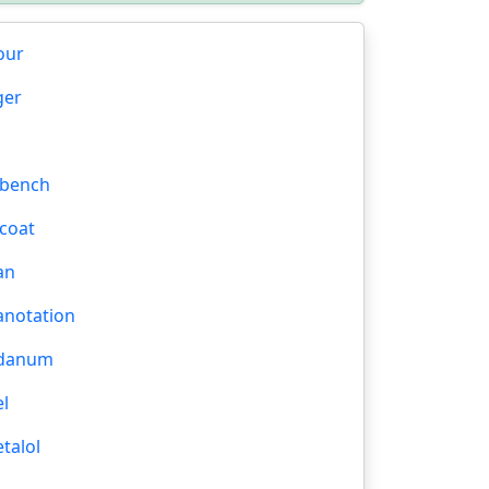
tour
ger
 bench
 coat
an
anotation
bdanum
el
etalol