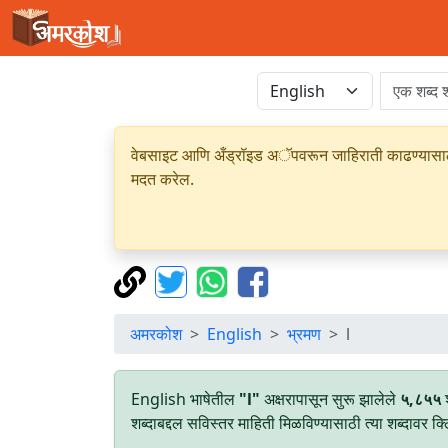
वेबसाइट आणि अँड्रॉइड अॅपवरून जाहिराती काढण्यासाठी क
मदत करेल.
अमरकोश
English
भ्रमण
l
English भाषेतील
"l"
अक्षरापासून सुरू झालेले
५,८५५
श
शब्दाबद्दल सविस्तर माहिती मिळविण्यासाठी त्या शब्दावर क