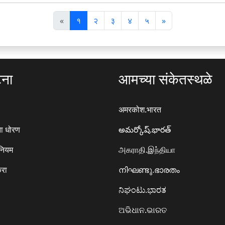
पि
अ
«
१
२
३
४
५
»
छ
ग
ला
ला
टना
आमच्या संकेतस्थळे
अमरकोश.भारत
ा धोरण
అమర్కోష్.భారత్
 नियम
அகராதி.இந்தியா
करा
നിഘണ്ടു.ഭാരതം
ನಿಘಂಟು.ಭಾರತ
ଅଭିଧାନ.ଭାରତ