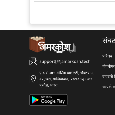
संघ
परिचय
support[@]amarkosh.tech
गोपनीयत
ए-८ / ५०४ ऑलिव काउण्टी, सैक्टर ५,
वापराचे
वसुन्धरा, गाजियाबाद, २०१०१२ उत्तर
प्रदेश, भारत
सम्पर्क 