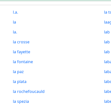
l.a.
la 
la
laa
la.
lab
la crosse
lab
la fayette
lab
la fontaine
lab
la paz
lab
la plata
la
la rochefoucauld
lab
la spezia
lab