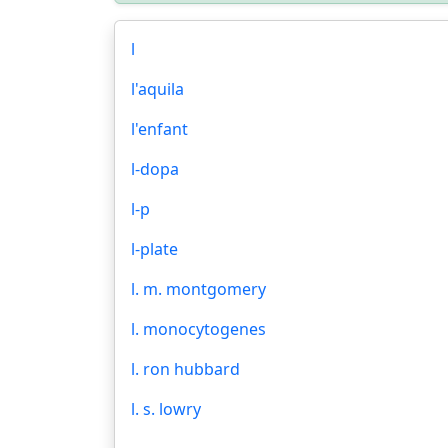
l
l'aquila
l'enfant
l-dopa
l-p
l-plate
l. m. montgomery
l. monocytogenes
l. ron hubbard
l. s. lowry