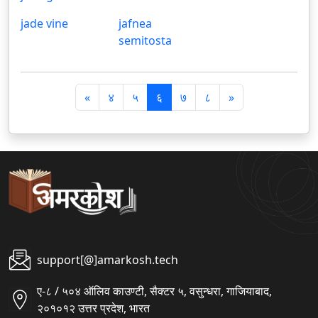
jade vine
jafnea
semitosta
पि
अ
«
४
५
६
७
८
»
छ
ग
ला
ला
support[@]amarkosh.tech
ए-८ / ५०४ ऑलिव काउण्टी, सैक्टर ५, वसुन्धरा, गाजियाबाद,
२०१०१२ उत्तर प्रदेश, भारत