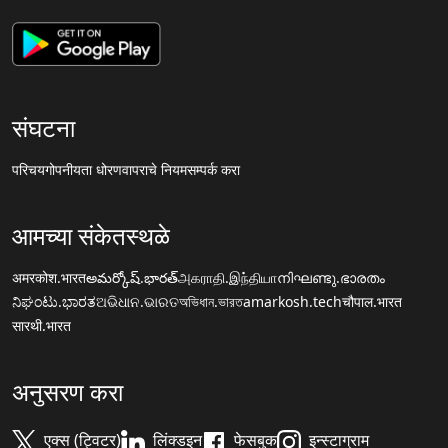
संघटना
परिचय
गोपनीयता धोरण
वापराचे नियम
सम्पर्क करा
आमच्या संकेतस्थळे
अमरकोश.भारत
అమర్కోష్.భారత్
அகராதி.இந்தியா
നിഘണ്ടു.ഭാരതം
ನಿಘಂಟು.ಭಾರತ
ଅଭିଧାନ.ଭାରତ
অভিধান.ভারত
amarkosh.tech
चौपाल.भारत
सारथी.भारत
अनुसरण करा
एक्स (ट्विटर)
लिंक्डइन
फेसबुक
इन्स्टाग्राम