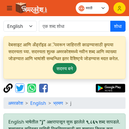
शोधा
वेबसाइट आणि अँड्रॉइड अॅपवरून जाहिराती काढण्यासाठी कृपया
सदस्यता घ्या. सदस्यता शुल्क अमरकोशमध्ये नवीन शब्द आणि व्याख्या
जोडण्यात आणि भाषांशी सम्बन्धित इतर वैशिष्ट्ये जोडण्यास मदत करेल.
सदस्य बने
अमरकोश
English
भ्रमण
j
English भाषेतील
"j"
अक्षरापासून सुरू झालेले
१,८६५
शब्द सापडले.
शब्दाबद्दल सविस्तर माहिती मिळविण्यासाठी त्या शब्दावर क्लिक करा.