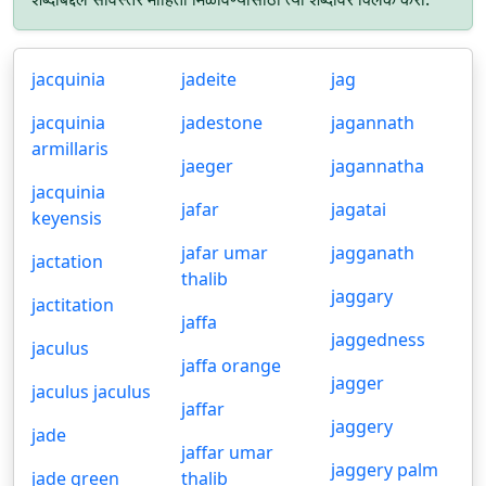
jacquinia
jadeite
jag
jacquinia
jadestone
jagannath
armillaris
jaeger
jagannatha
jacquinia
jafar
jagatai
keyensis
jafar umar
jagganath
jactation
thalib
jaggary
jactitation
jaffa
jaggedness
jaculus
jaffa orange
jagger
jaculus jaculus
jaffar
jaggery
jade
jaffar umar
jaggery palm
jade green
thalib