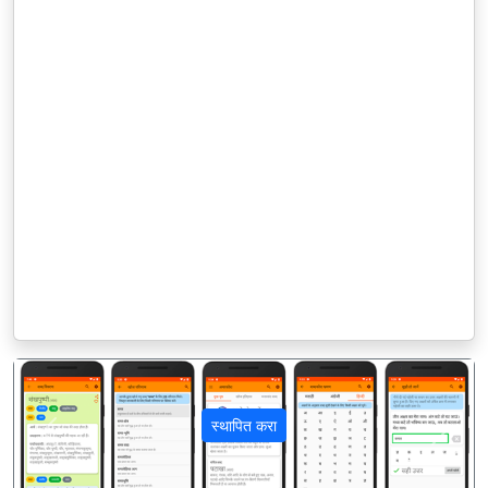
स्थापित करा
पिछला
अगला