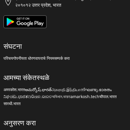
२०१०१२ उत्तर प्रदेश, भारत
संघटना
परिचय
गोपनीयता धोरण
वापराचे नियम
सम्पर्क करा
आमच्या संकेतस्थळे
अमरकोश.भारत
అమర్కోష్.భారత్
அகராதி.இந்தியா
നിഘണ്ടു.ഭാരതം
ನಿಘಂಟು.ಭಾರತ
ଅଭିଧାନ.ଭାରତ
অভিধান.ভারত
amarkosh.tech
चौपाल.भारत
सारथी.भारत
अनुसरण करा