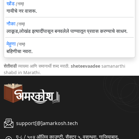
खोंड
(नाम)
गायीचे नर वासरू.
नौका
(नाम)
लाकूड,लोखंड इत्यादींपासून बनवलेले पाण्यातून प्रवास करण्याचे साधन.
मेहुणा
(नाम)
बहिणीचा नवरा.
शेतीवाडी
व्याख्या आणि समानार्थी शब्द मराठी.
sheteevaadee
samanarthi
shabd in Marathi.
support[@]amarkosh.tech
ए-८ / ५०४ ऑलिव काउण्टी, सैक्टर ५, वसुन्धरा, गाजियाबाद,