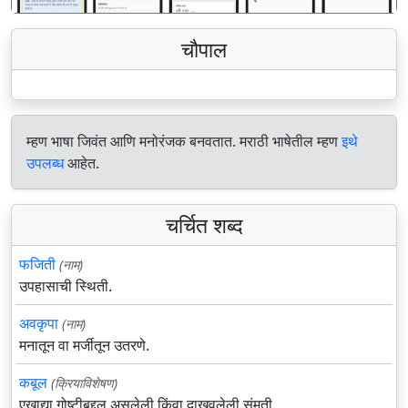
चौपाल
म्हण भाषा जिवंत आणि मनोरंजक बनवतात. मराठी भाषेतील म्हण
इथे
उपलब्ध
आहेत.
चर्चित शब्द
फजिती
(नाम)
उपहासाची स्थिती.
अवकृपा
(नाम)
मनातून वा मर्जीतून उतरणे.
कबूल
(क्रियाविशेषण)
एखाद्या गोष्टीबद्दल असलेली किंवा दाखवलेली संमती.