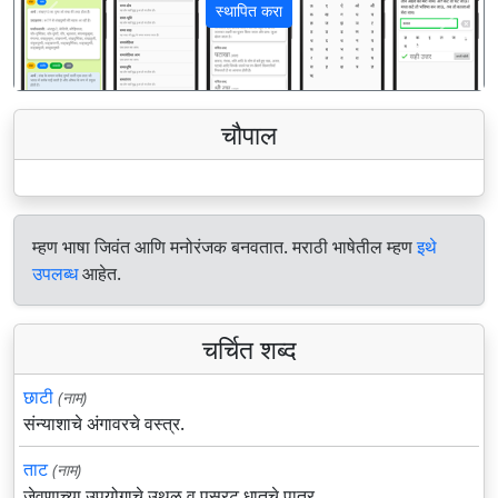
स्थापित करा
पिछला
अगला
चौपाल
म्हण भाषा जिवंत आणि मनोरंजक बनवतात. मराठी भाषेतील म्हण
इथे
उपलब्ध
आहेत.
चर्चित शब्द
छाटी
(नाम)
संन्याशाचे अंगावरचे वस्त्र.
ताट
(नाम)
जेवणाच्या उपयोगाचे उथळ व पसरट धातूचे पात्र.