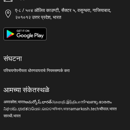
ए-८ / ५०४ ऑलिव काउण्टी, सैक्टर ५, वसुन्धरा, गाजियाबाद,
२०१०१२ उत्तर प्रदेश, भारत
संघटना
परिचय
गोपनीयता धोरण
वापराचे नियम
सम्पर्क करा
आमच्या संकेतस्थळे
अमरकोश.भारत
అమర్కోష్.భారత్
அகராதி.இந்தியா
നിഘണ്ടു.ഭാരതം
ನಿಘಂಟು.ಭಾರತ
ଅଭିଧାନ.ଭାରତ
অভিধান.ভারত
amarkosh.tech
चौपाल.भारत
सारथी.भारत