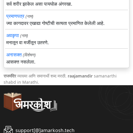
सर्व शरीर झाकेल असा पायघोळ अंगरखा.
प्रमाणपत्र
(नाम)
ज्या कागदावर एखाद्या गोष्टीची सत्यता प्रमाणित केलेली आहे.
अवकृपा
(नाम)
मनातून वा मर्जीतून उतरणे.
अनासक्त
(विशेषण)
आसक्त्त नसलेला.
राजमंदिर
व्याख्या आणि समानार्थी शब्द मराठी.
raajamandir
samanarthi
shabd in Marathi.
support[@]amarkosh.tech