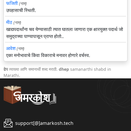
फजिती
(नाम)
उपहासाची स्थिती.
मीठ
(नाम)
खाद्यपदार्थांना चव येण्यासाठी त्यात घातला जाणारा एक क्षारयुक्त पदार्थ जो
समुद्राच्या पाण्यापासून प्राप्त होतो..
आवेश
(नाम)
एका मनोभावाचे किंवा विकाराचे मनावर होणारे वर्चस्व.
ढेप
व्याख्या आणि समानार्थी शब्द मराठी.
dhep
samanarthi shabd in
Marathi.
support[@]amarkosh.tech