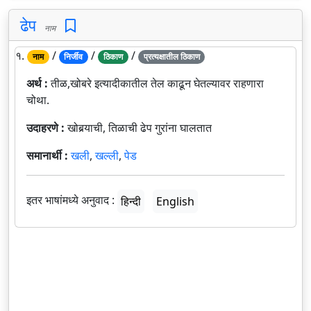
ढेप
नाम
१.
/
/
/
नाम
निर्जीव
ठिकाण
प्रत्यक्षातील ठिकाण
अर्थ :
तीळ,खोबरे इत्यादीकातील तेल काढून घेतल्यावर राहणारा
चोथा.
उदाहरणे :
खोबर्‍याची, तिळाची ढेप गुरांना घालतात
समानार्थी :
खली
,
खल्ली
,
पेड
इतर भाषांमध्ये अनुवाद :
हिन्दी
English