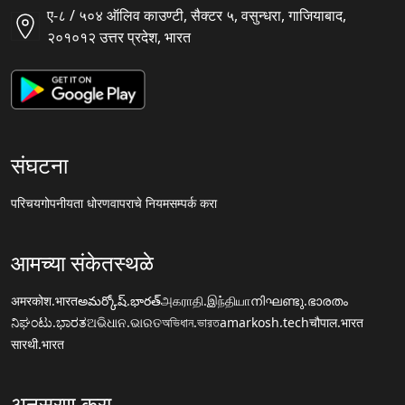
ए-८ / ५०४ ऑलिव काउण्टी, सैक्टर ५, वसुन्धरा, गाजियाबाद,
२०१०१२ उत्तर प्रदेश, भारत
संघटना
परिचय
गोपनीयता धोरण
वापराचे नियम
सम्पर्क करा
आमच्या संकेतस्थळे
अमरकोश.भारत
అమర్కోష్.భారత్
அகராதி.இந்தியா
നിഘണ്ടു.ഭാരതം
ನಿಘಂಟು.ಭಾರತ
ଅଭିଧାନ.ଭାରତ
অভিধান.ভারত
amarkosh.tech
चौपाल.भारत
सारथी.भारत
अनुसरण करा