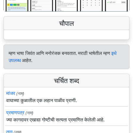
चौपाल
म्हण भाषा जिवंत आणि मनोरंजक बनवतात. मराठी भाषेतील म्हण
इथे
उपलब्ध
आहेत.
चर्चित शब्द
मांजर
(नाम)
वाघाच्या कुळातील एक लहान पाळीव प्राणी.
प्रमाणपत्र
(नाम)
ज्या कागदावर एखाद्या गोष्टीची सत्यता प्रमाणित केलेली आहे.
ताग
(नाम)