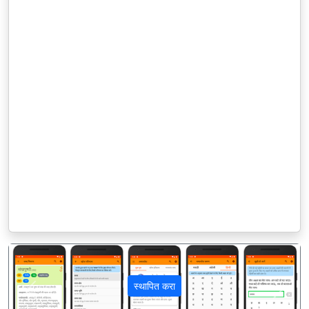
स्थापित करा
पिछला
अगला