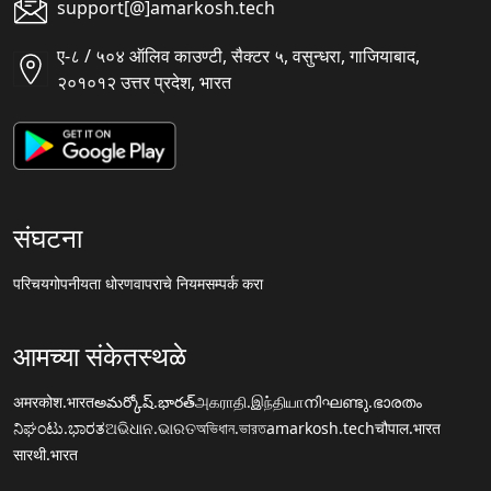
support[@]amarkosh.tech
ए-८ / ५०४ ऑलिव काउण्टी, सैक्टर ५, वसुन्धरा, गाजियाबाद,
२०१०१२ उत्तर प्रदेश, भारत
संघटना
परिचय
गोपनीयता धोरण
वापराचे नियम
सम्पर्क करा
आमच्या संकेतस्थळे
अमरकोश.भारत
అమర్కోష్.భారత్
அகராதி.இந்தியா
നിഘണ്ടു.ഭാരതം
ನಿಘಂಟು.ಭಾರತ
ଅଭିଧାନ.ଭାରତ
অভিধান.ভারত
amarkosh.tech
चौपाल.भारत
सारथी.भारत