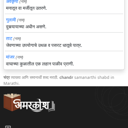
अवकृपा
(नाम)
मनातून वा मर्जीतून उतरणे.
गुलामी
(नाम)
दुसर्‍यायाच्या अधीन असणे.
ताट
(नाम)
जेवणाच्या उपयोगाचे उथळ व पसरट धातूचे पात्र.
मांजर
(नाम)
वाघाच्या कुळातील एक लहान पाळीव प्राणी.
चंद्र
व्याख्या आणि समानार्थी शब्द मराठी.
chandr
samanarthi shabd in
Marathi.