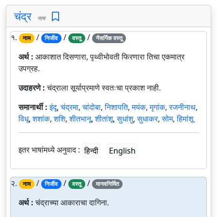
चंद्र
नाम
१.
/
/
/
नाम
निर्जीव
वस्तू
नैसर्गिक वस्तू
अर्थ :
आकाशात दिसणारा, पृथ्वीभोवती फिरणारा तिचा एकमात्र
उपग्रह.
उदाहरणे :
चंद्राला सूर्याप्रमाणे स्वतःचा प्रकाश नाही.
समानार्थी :
इंदू
,
चंद्रमा
,
चांदोबा
,
निशापति
,
मयंक
,
मृगांक
,
रजनीनाथ
,
विधू
,
शशांक
,
शशि
,
शीतभानू
,
शीतांशू
,
सुधांशु
,
सुधाकर
,
सोम
,
हिमांशू
इतर भाषांमध्ये अनुवाद :
हिन्दी
English
२.
/
/
/
नाम
निर्जीव
वस्तू
मानवनिर्मित
अर्थ :
चंद्राच्या आकाराचा दागिना.