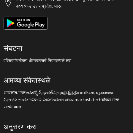
२०१०१२ उत्तर प्रदेश, भारत
संघटना
परिचय
गोपनीयता धोरण
वापराचे नियम
सम्पर्क करा
आमच्या संकेतस्थळे
अमरकोश.भारत
అమర్కోష్.భారత్
அகராதி.இந்தியா
നിഘണ്ടു.ഭാരതം
ನಿಘಂಟು.ಭಾರತ
ଅଭିଧାନ.ଭାରତ
অভিধান.ভারত
amarkosh.tech
चौपाल.भारत
सारथी.भारत
अनुसरण करा