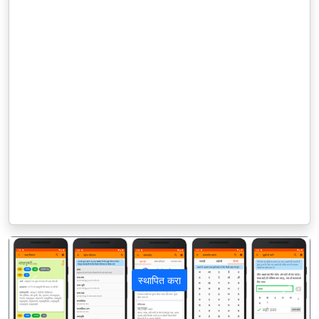
स्थापित करा
पिछला
अगला