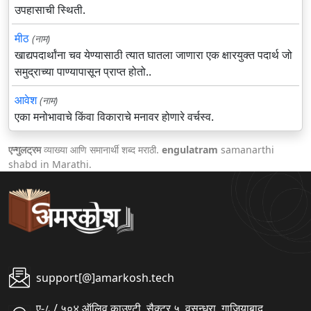
उपहासाची स्थिती.
मीठ
(नाम)
खाद्यपदार्थांना चव येण्यासाठी त्यात घातला जाणारा एक क्षारयुक्त पदार्थ जो
समुद्राच्या पाण्यापासून प्राप्त होतो..
आवेश
(नाम)
एका मनोभावाचे किंवा विकाराचे मनावर होणारे वर्चस्व.
एन्गुलट्रम
व्याख्या आणि समानार्थी शब्द मराठी.
engulatram
samanarthi
shabd in Marathi.
support[@]amarkosh.tech
ए-८ / ५०४ ऑलिव काउण्टी, सैक्टर ५, वसुन्धरा, गाजियाबाद,