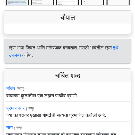
चौपाल
म्हण भाषा जिवंत आणि मनोरंजक बनवतात. मराठी भाषेतील म्हण
इथे
उपलब्ध
आहेत.
चर्चित शब्द
मांजर
(नाम)
वाघाच्या कुळातील एक लहान पाळीव प्राणी.
प्रमाणपत्र
(नाम)
ज्या कागदावर एखाद्या गोष्टीची सत्यता प्रमाणित केलेली आहे.
ताग
(नाम)
ज्यापासून गोणपाट तयार करतात तो तागाच्या झाडाच्या खोडाचा तंतू.