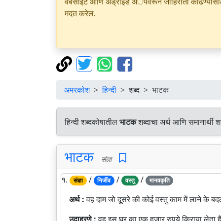
वेबसाइट आणि अँड्रॉइड अॅपवरून जाहिराती काढण्यासाठी क
मदत करेल.
अमरकोश
हिन्दी
शब्द
भाटक
हिन्दी शब्दकोषातील
भाटक
शब्दाचा अर्थ आणि समानार्थी श
भाटक
संज्ञा
१.
/
/
/
संज्ञा
निर्जीव
वस्तु
मानवकृति
अर्थ :
वह दाम जो दूसरे की कोई वस्तु काम में लाने के 
उदाहरणे :
वह इस घर का एक हजार रुपये किराया लेता ह