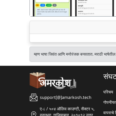
म्हण भाषा जिवंत आणि मनोरंजक बनवतात. मराठी भाषेतील
संघ
परिचय
support[@]amarkosh.tech
गोपनीयत
ए-८ / ५०४ ऑलिव काउण्टी, सैक्टर ५,
वापराचे
वसुन्धरा, गाजियाबाद, २०१०१२ उत्तर