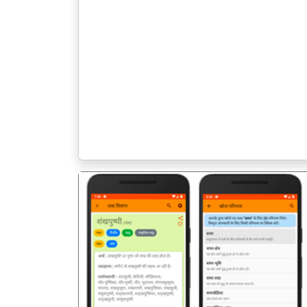
पिछला