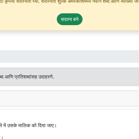
ृपया सदस्यता घ्या. सदस्यता शुल्क अमरकोशमध्ये नवीन शब्द आणि व्याख्या जोडण्
सदस्य बने
ब्द आणि प्रतिशब्दांसह उदाहरणे.
बदले में उसके मालिक को दिया जाए।
ै।