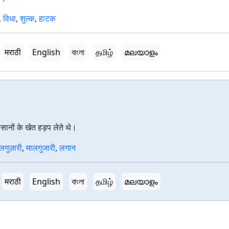
,
विधा
,
शुल्क
,
हाटक
मराठी
English
বাংলা
தமிழ்
മലയാളം
िसानों के खेत हड़प लेते थे।
लगुज़ारी
,
मालगुजारी
,
लगान
मराठी
English
বাংলা
தமிழ்
മലയാളം