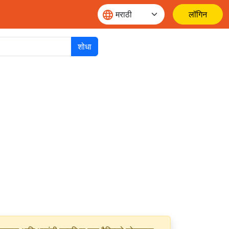
लॉगिन
शोधा