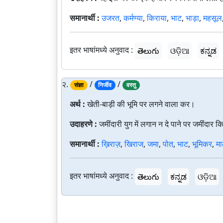
समानार्थी :
उजरत
,
कर्मण्या
,
किराया
,
भाट
,
भाड़ा
,
महसूल
इतर भाषांमध्ये अनुवाद :
తెలుగు
ଓଡ଼ିଆ
ಕನ್ನಡ
२.
/
/
संज्ञा
निर्जीव
वस्तु
अर्थ :
खेती-बाड़ी की भूमि पर लगने वाला कर।
उदाहरणे :
जमींदारी युग में लगान न दे पाने पर जमींदार क
समानार्थी :
ख़िराज़
,
खिराज
,
जमा
,
पोत
,
भाट
,
भूमिकर
,
मा
इतर भाषांमध्ये अनुवाद :
తెలుగు
ಕನ್ನಡ
ଓଡ଼ିଆ