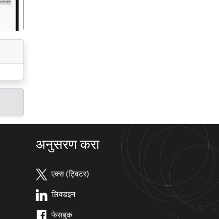
अनुसरण करा
एक्स (ट्विटर)
लिंक्डइन
फेसबुक