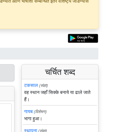
यात आणि भाषांशी सम्बन्धित इतर वैशिष्ट्ये जोडण्यास
चर्चित शब्द
टकसाल
(संज्ञा)
वह स्थान जहाँ सिक्के बनाये या ढाले जाते
हैं।
गायब
(विशेषण)
भागा हुआ।
स्थापना
(संज्ञा)