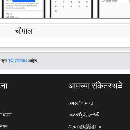
चौपाल
 म्हण
इथे उपलब्ध
आहेत.
टना
आमच्या संकेतस्थळे
अमरकोश.भारत
ा धोरण
అమర్కోష్.భారత్
 नियम
அகராதி.இந்தியா