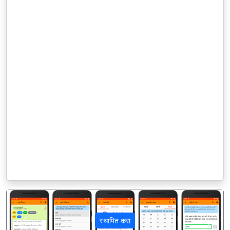
स्थापित करा
पिछला
अगला