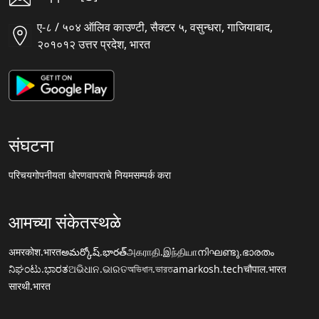
ए-८ / ५०४ ऑलिव काउण्टी, सैक्टर ५, वसुन्धरा, गाजियाबाद,
२०१०१२ उत्तर प्रदेश, भारत
संघटना
परिचय
गोपनीयता धोरण
वापराचे नियम
सम्पर्क करा
आमच्या संकेतस्थळे
अमरकोश.भारत
అమర్కోష్.భారత్
அகராதி.இந்தியா
നിഘണ്ടു.ഭാരതം
ನಿಘಂಟು.ಭಾರತ
ଅଭିଧାନ.ଭାରତ
অভিধান.ভারত
amarkosh.tech
चौपाल.भारत
सारथी.भारत