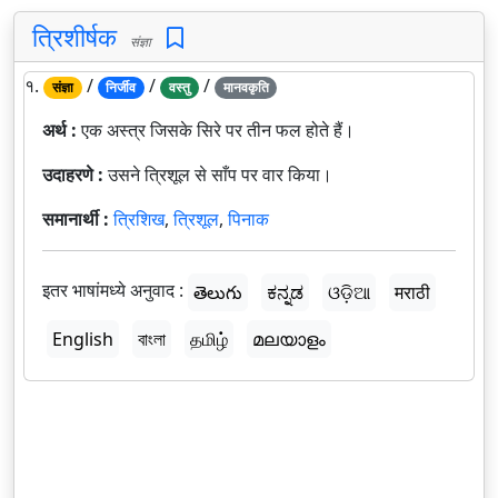
त्रिशीर्षक
संज्ञा
१.
/
/
/
संज्ञा
निर्जीव
वस्तु
मानवकृति
अर्थ :
एक अस्त्र जिसके सिरे पर तीन फल होते हैं।
उदाहरणे :
उसने त्रिशूल से साँप पर वार किया।
समानार्थी :
त्रिशिख
,
त्रिशूल
,
पिनाक
इतर भाषांमध्ये अनुवाद :
తెలుగు
ಕನ್ನಡ
ଓଡ଼ିଆ
मराठी
English
বাংলা
தமிழ்
മലയാളം