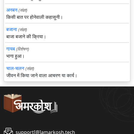
अनबन
(संज्ञा)
किसी बात पर होनेवाली कहासुनी।
बजाना
(संज्ञा)
बाजा बजाने की क्रिया।
गायब
(विशेषण)
भागा हुआ।
चाल-चलन
(संज्ञा)
जीवन में किया जाने वाला आचरण या कार्य।
support[@]amarkosh.tech