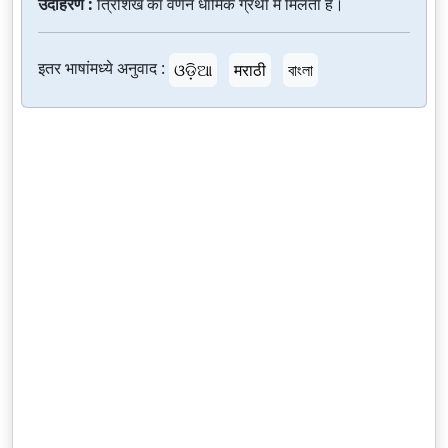
उदाहरणे :
त्रिशिख का वर्णन धार्मिक ग्रंथों में मिलता है।
इतर भाषांमध्ये अनुवाद :
ଓଡ଼ିଆ
मराठी
বাংলা