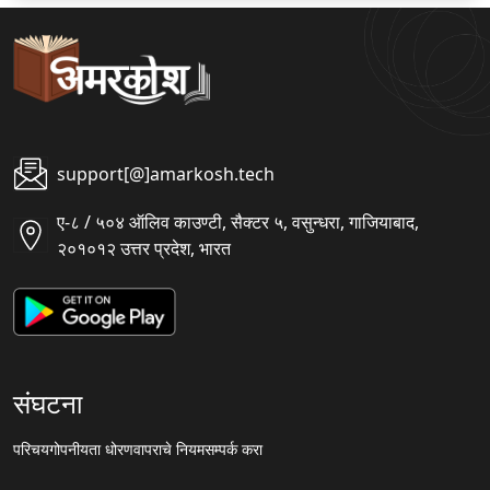
support[@]amarkosh.tech
ए-८ / ५०४ ऑलिव काउण्टी, सैक्टर ५, वसुन्धरा, गाजियाबाद,
२०१०१२ उत्तर प्रदेश, भारत
संघटना
परिचय
गोपनीयता धोरण
वापराचे नियम
सम्पर्क करा