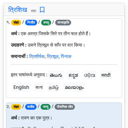
त्रिशिख
संज्ञा
१.
/
/
/
संज्ञा
निर्जीव
वस्तु
मानवकृति
अर्थ :
एक अस्त्र जिसके सिरे पर तीन फल होते हैं।
उदाहरणे :
उसने त्रिशूल से साँप पर वार किया।
समानार्थी :
त्रिशीर्षक
,
त्रिशूल
,
पिनाक
इतर भाषांमध्ये अनुवाद :
తెలుగు
ಕನ್ನಡ
ଓଡ଼ିଆ
मराठी
English
বাংলা
தமிழ்
മലയാളം
२.
/
/
/
संज्ञा
सजीव
जन्तु
पौराणिक जीव
अर्थ :
रावण का एक पुत्र।