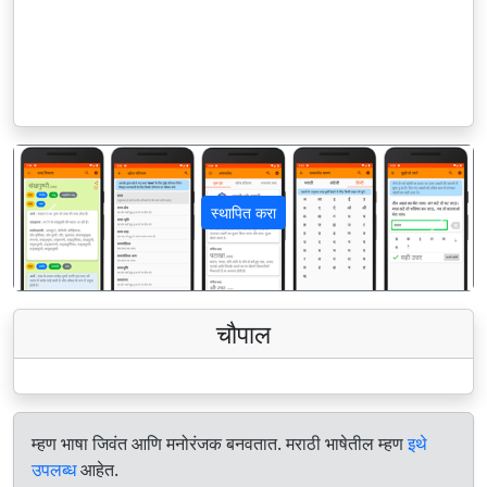
स्थापित करा
पिछला
अगला
चौपाल
म्हण भाषा जिवंत आणि मनोरंजक बनवतात. मराठी भाषेतील म्हण
इथे
उपलब्ध
आहेत.