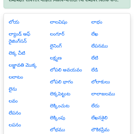
లోయ
లాలవిషం
లాభం
ల్యాండ్ ఆఫ్
లంగూర్
లేఖ
రైజింగ్‍సన్
లైనింగ్
లేపనము
లెక్క చీటి
లక్ష్మణ
లేటి
లజ్జావతి మొక్క
లోపలి అవయవం
లేడి
లలాటం
లోపలి భాగం
లోలాకులు
లైను
లెక్కపెట్టుట
లాలాజలము
లవం
లెక్కించుట
లేదు
లేపనం
లెక్కింపు
లేఖనశైలి
లపనం
లోభము
లౌకికప్రేమ