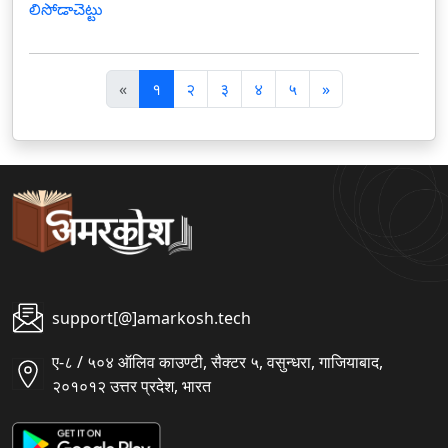
లిసోడాచెట్టు
पि
अ
«
१
२
३
४
५
»
छ
ग
ला
ला
support[@]amarkosh.tech
ए-८ / ५०४ ऑलिव काउण्टी, सैक्टर ५, वसुन्धरा, गाजियाबाद,
२०१०१२ उत्तर प्रदेश, भारत