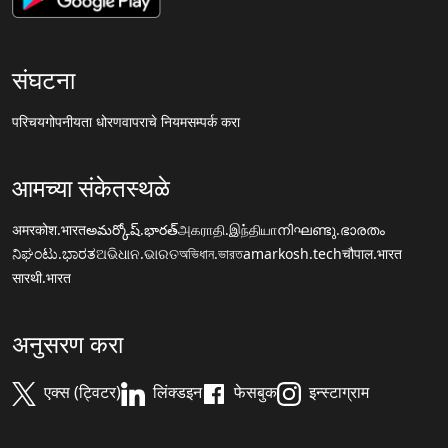
संघटना
परिचय
गोपनीयता धोरण
वापराचे नियम
सम्पर्क करा
आमच्या संकेतस्थळे
अमरकोश.भारत
అమర్కోష్.భారత్
அகராதி.இந்தியா
നിഘണ്ടു.ഭാരതം
ನಿಘಂಟು.ಭಾರತ
ଅଭିଧାନ.ଭାରତ
অভিধান.ভারত
amarkosh.tech
चौपाल.भारत
सारथी.भारत
अनुसरण करा
एक्स (ट्विटर)
लिंक्डइन
फेसबुक
इन्स्टाग्राम