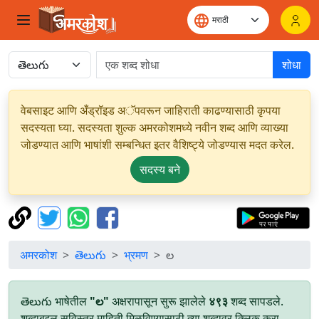
शोधा
वेबसाइट आणि अँड्रॉइड अॅपवरून जाहिराती काढण्यासाठी कृपया
सदस्यता घ्या. सदस्यता शुल्क अमरकोशमध्ये नवीन शब्द आणि व्याख्या
जोडण्यात आणि भाषांशी सम्बन्धित इतर वैशिष्ट्ये जोडण्यास मदत करेल.
सदस्य बने
अमरकोश
తెలుగు
भ्रमण
ల
తెలుగు भाषेतील
"ల"
अक्षरापासून सुरू झालेले
४९३
शब्द सापडले.
शब्दाबद्दल सविस्तर माहिती मिळविण्यासाठी त्या शब्दावर क्लिक करा.