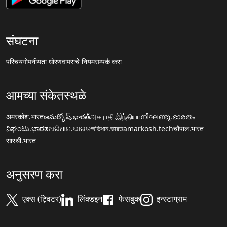
संघटना
परिचय
गोपनीयता धोरण
वापराचे नियम
सम्पर्क करा
आमच्या संकेतस्थळे
अमरकोश.भारत
అమర్కోష్.భారత్
அகராதி.இந்தியா
നിഘണ്ടു.ഭാരതം
ನಿಘಂಟು.ಭಾರತ
ଅଭିଧାନ.ଭାରତ
অভিধান.ভারত
amarkosh.tech
चौपाल.भारत
सारथी.भारत
अनुसरण करा
एक्स (ट्विटर)
लिंक्डइन
फेसबुक
इन्स्टाग्राम