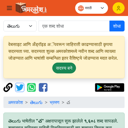
शोधा
वेबसाइट आणि अँड्रॉइड अॅपवरून जाहिराती काढण्यासाठी कृपया
सदस्यता घ्या. सदस्यता शुल्क अमरकोशमध्ये नवीन शब्द आणि व्याख्या
जोडण्यात आणि भाषांशी सम्बन्धित इतर वैशिष्ट्ये जोडण्यास मदत करेल.
सदस्य बने
अमरकोश
తెలుగు
भ्रमण
చ
తెలుగు भाषेतील
"చ"
अक्षरापासून सुरू झालेले
१,६०८
शब्द सापडले.
शब्दाबद्दल सविस्तर माहिती मिळविण्यासाठी त्या शब्दावर क्लिक करा.