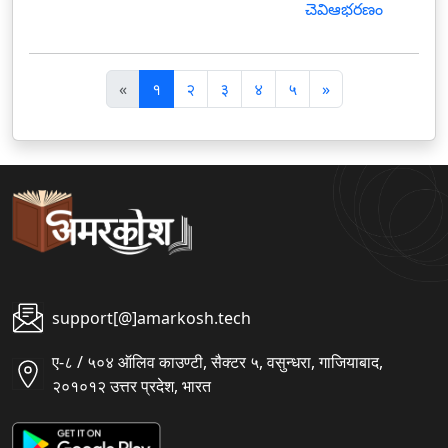
చెవిఆభరణం
पि
अ
«
१
२
३
४
५
»
छ
ग
ला
ला
support[@]amarkosh.tech
ए-८ / ५०४ ऑलिव काउण्टी, सैक्टर ५, वसुन्धरा, गाजियाबाद,
२०१०१२ उत्तर प्रदेश, भारत