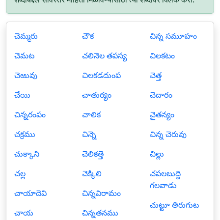
చెమ్మరు
చౌక
చిన్న సమూహం
చెమట
చలినెల తపస్య
చిలకటం
చెఱువు
చిలకడదుంప
చెత్త
చేయి
చాతుర్యం
చెదారం
చిన్నరంపం
చాలిక
చైతన్యం
చక్రము
చిన్నె
చిన్న చెరువు
చుక్కాని
చెలికత్తె
చిల్లు
చల్ల
చెక్కిలి
చపలబుద్ది
గలవాడు
చాయాదెవి
చిన్నవిరామం
చుట్టూ తిరుగుట
చాయ
చిన్నతనము