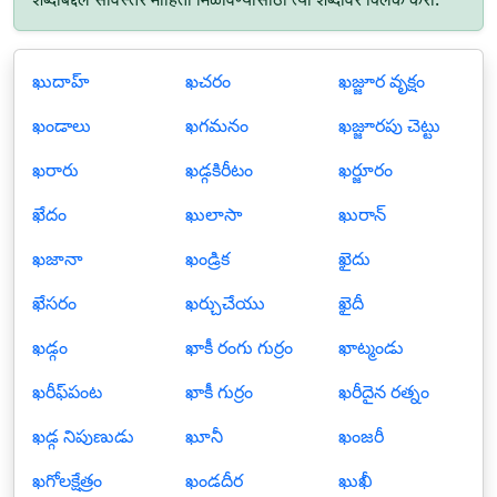
ఖుదాహ్
ఖచరం
ఖజ్జూర వృక్షం
ఖండాలు
ఖగమనం
ఖజ్జూరపు చెట్టు
ఖరారు
ఖడ్గకిరీటం
ఖర్జూరం
ఖేదం
ఖులాసా
ఖురాన్
ఖజానా
ఖండ్రిక
ఖైదు
ఖేసరం
ఖర్చుచేయు
ఖైదీ
ఖడ్గం
ఖాకీ రంగు గుర్రం
ఖాట్మండు
ఖరీఫ్‍పంట
ఖాకీ గుర్రం
ఖరీదైన రత్నం
ఖడ్గ నిపుణుడు
ఖూనీ
ఖంజరీ
ఖగోలక్షేత్రం
ఖండదీర
ఖుఖీ