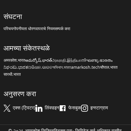
संघटना
परिचय
गोपनीयता धोरण
वापराचे नियम
सम्पर्क करा
आमच्या संकेतस्थळे
अमरकोश.भारत
అమర్కోష్.భారత్
அகராதி.இந்தியா
നിഘണ്ടു.ഭാരതം
ನಿಘಂಟು.ಭಾರತ
ଅଭିଧାନ.ଭାରତ
অভিধান.ভারত
amarkosh.tech
चौपाल.भारत
सारथी.भारत
अनुसरण करा
एक्स (ट्विटर)
लिंक्डइन
फेसबुक
इन्स्टाग्राम
© २०२६ अमरकोश लिङ्ग्विस्टिक्स प्रा॰ लिमिटेड सर्व अधिकार राखीव.