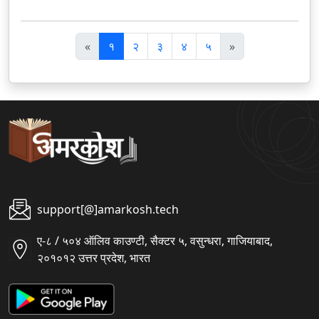
पि
अ
«
१
२
३
४
५
»
छ
ग
ला
ला
support[@]amarkosh.tech
ए-८ / ५०४ ऑलिव काउण्टी, सैक्टर ५, वसुन्धरा, गाजियाबाद,
२०१०१२ उत्तर प्रदेश, भारत