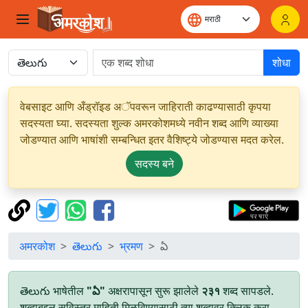
शोधा
वेबसाइट आणि अँड्रॉइड अॅपवरून जाहिराती काढण्यासाठी कृपया
सदस्यता घ्या. सदस्यता शुल्क अमरकोशमध्ये नवीन शब्द आणि व्याख्या
जोडण्यात आणि भाषांशी सम्बन्धित इतर वैशिष्ट्ये जोडण्यास मदत करेल.
सदस्य बने
अमरकोश
తెలుగు
भ्रमण
ఏ
తెలుగు भाषेतील
"ఏ"
अक्षरापासून सुरू झालेले
२३१
शब्द सापडले.
शब्दाबद्दल सविस्तर माहिती मिळविण्यासाठी त्या शब्दावर क्लिक करा.