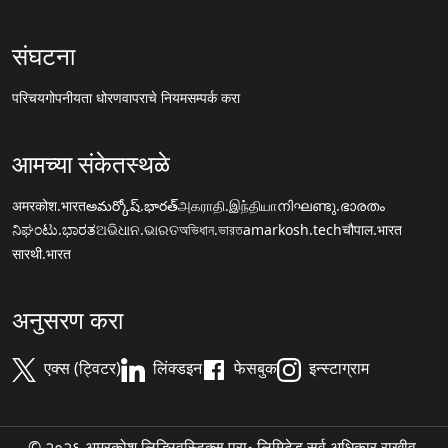
संघटना
परिचय
गोपनीयता धोरण
वापराचे नियम
सम्पर्क करा
आमच्या संकेतस्थळे
अमरकोश.भारत
అమర్కోష్.భారత్
அகராதி.இந்தியா
നിഘണ്ടു.ഭാരതം
ನಿಘಂಟು.ಭಾರತ
ଅଭିଧାନ.ଭାରତ
অভিধান.ভারত
amarkosh.tech
चौपाल.भारत
सारथी.भारत
अनुसरण करा
एक्स (ट्विटर)
लिंक्डइन
फेसबुक
इन्स्टाग्राम
© २०२६ अमरकोश लिङ्ग्विस्टिक्स प्रा॰ लिमिटेड सर्व अधिकार राखीव.