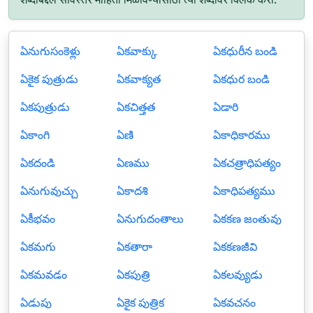
ఏనుగుసంకెళ్లు
ఏకవాక్కు
ఏకధురీన బండి
ఏకైక పుత్రుడు
ఏకవాక్యత
ఏకధుర బండి
ఏకపుత్రుడు
ఏకచిత్తత
ఏడారి
ఏకాంగి
ఏణి
ఏకాధికారము
ఏకదండి
ఏణము
ఏకచత్రాధిపత్యం
ఏనుగువుచ్చు
ఏకాదశి
ఏకాధిపత్యము
ఏకీభవం
ఏనుగుదంతాలు
ఏకకణ జంతువు
ఏకమగు
ఏకతారా
ఏకకణజీవి
ఏకమవడం
ఏకపుత్రి
ఏకలవ్యుడు
ఏడుపు
ఏకైక పుత్రిక
ఏకవచనం