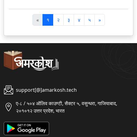
पि
अ
«
१
२
३
४
५
»
छ
ग
ला
ला
support[@]amarkosh.tech
ए-८ / ५०४ ऑलिव काउण्टी, सैक्टर ५, वसुन्धरा, गाजियाबाद,
२०१०१२ उत्तर प्रदेश, भारत