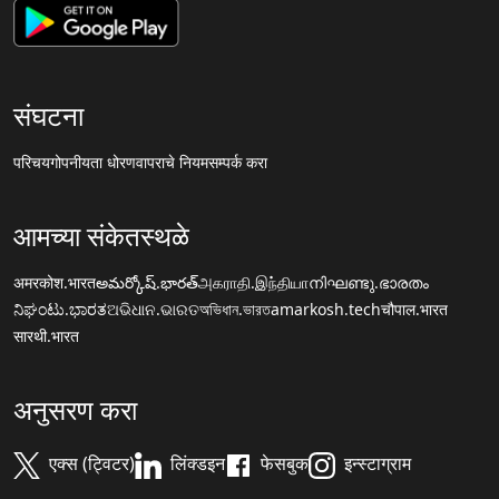
संघटना
परिचय
गोपनीयता धोरण
वापराचे नियम
सम्पर्क करा
आमच्या संकेतस्थळे
अमरकोश.भारत
అమర్కోష్.భారత్
அகராதி.இந்தியா
നിഘണ്ടു.ഭാരതം
ನಿಘಂಟು.ಭಾರತ
ଅଭିଧାନ.ଭାରତ
অভিধান.ভারত
amarkosh.tech
चौपाल.भारत
सारथी.भारत
अनुसरण करा
एक्स (ट्विटर)
लिंक्डइन
फेसबुक
इन्स्टाग्राम