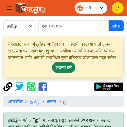
शोधा
वेबसाइट आणि अँड्रॉइड अॅपवरून जाहिराती काढण्यासाठी कृपया
सदस्यता घ्या. सदस्यता शुल्क अमरकोशमध्ये नवीन शब्द आणि व्याख्या
जोडण्यात आणि भाषांशी सम्बन्धित इतर वैशिष्ट्ये जोडण्यास मदत करेल.
सदस्य बने
अमरकोश
தமிழ்
भ्रमण
ஜ
தமிழ் भाषेतील
"ஜ"
अक्षरापासून सुरू झालेले
३५२
शब्द सापडले.
शब्दाबद्दल सविस्तर माहिती मिळविण्यासाठी त्या शब्दावर क्लिक करा.