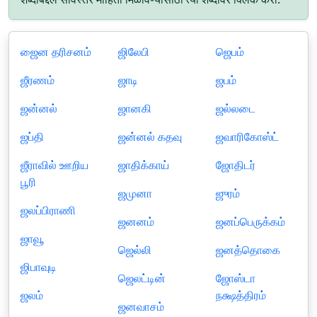
ஜைன தரிசனம்
ஜிலேபி
ஜெபம்
ஜீரணம்
ஜாடி
ஜபம்
ஜன்னல்
ஜானகி
ஜல்லடை
ஜப்தி
ஜன்னல் கதவு
ஜவாரிகோஸ்ட்
ஜீராவில் ஊறிய
ஜாதிக்காய்
ஜோதிடர்
பூரி
ஜமுனா
ஜுரம்
ஜலப்பிராணி
ஜனனம்
ஜனப்பெருக்கம்
ஜாவூ
ஜெல்லி
ஜனத்தொகை
ஜிபாவுடி
ஜெலட்டின்
ஜோஸ்டா
ஜலம்
நக்ஷத்திரம்
ஜனவாசம்