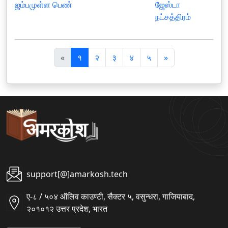
ஜம்பமுள்ள பெண்
ஜேஸ்டா
நட்சத்திரம்
पि
अ
«
१
२
३
४
५
»
छ
ग
ला
ला
support[@]amarkosh.tech
ए-८ / ५०४ ऑलिव काउण्टी, सैक्टर ५, वसुन्धरा, गाजियाबाद,
२०१०१२ उत्तर प्रदेश, भारत