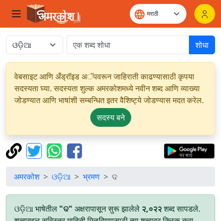
शोधा
वेबसाइट आणि अँड्रॉइड अॅपवरून जाहिराती काढण्यासाठी कृपया
सदस्यता घ्या. सदस्यता शुल्क अमरकोशमध्ये नवीन शब्द आणि व्याख्या
जोडण्यात आणि भाषांशी सम्बन्धित इतर वैशिष्ट्ये जोडण्यास मदत करेल.
सदस्य बने
अमरकोश
ଓଡ଼ିଆ
भ्रमण
ଦ
ଓଡ଼ିଆ भाषेतील
"ଦ"
अक्षरापासून सुरू झालेले
२,०२२
शब्द सापडले.
शब्दाबद्दल सविस्तर माहिती मिळविण्यासाठी त्या शब्दावर क्लिक करा.