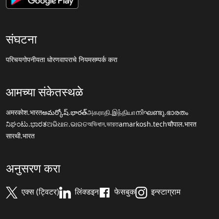
संघटना
परिचय
गोपनीयता धोरण
वापराचे नियम
सम्पर्क करा
आमच्या संकेतस्थळे
अमरकोश.भारत
అమర్కోష్.భారత్
அகராதி.இந்தியா
നിഘണ്ടു.ഭാരതം
ನಿಘಂಟು.ಭಾರತ
ଅଭିଧାନ.ଭାରତ
অভিধান.ভারত
amarkosh.tech
चौपाल.भारत
सारथी.भारत
अनुसरण करा
एक्स (ट्विटर)
लिंक्डइन
फेसबुक
इन्स्टाग्राम