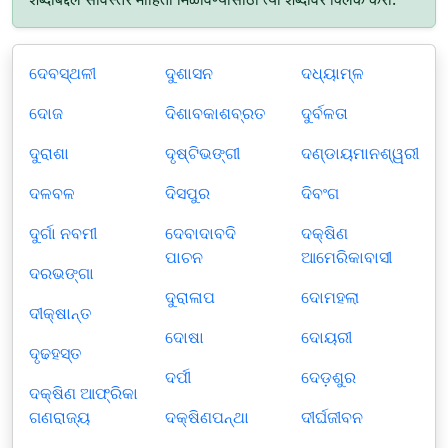
ଦେବସ୍ଥଳୀ
ଦୁଶାସନ
ଦଧ୍ୟାମ୍ଳ
ଦୋଜ
ଦିଶାବକାଶବ୍ରତ
ଦୁର୍ବଳତା
ଦୁରାଶା
ଦୃଷ୍ଟିଭଙ୍ଗୀ
ଦଣ୍ଡାୟମାନଶ୍ୱରୀ
ଦଳବଳ
ଦିସପୁର
ଦିବଂଗ
ଦୁର୍ଗା ନବମୀ
ଦେବାଦାବଦି
ଦକ୍ଷିଣ
ପାଚନ
ଆମେରିକାବାସୀ
ଦରଭଙ୍ଗା
ଦୁରାଳାପ
ଦୋମହଲା
ଦୀକ୍ଷାନ୍ତ
ଦୋଷା
ଦୋୟରୀ
ଦୃଢହସ୍ତ
ଦର୍ପୀ
ଦେଡ଼ଶୁର
ଦକ୍ଷିଣ ଆଫ୍ରିକା
ଗଣରାଜ୍ୟ
ଦକ୍ଷିଣପନ୍ଥା
ଦୀର୍ଘଜୀବନ