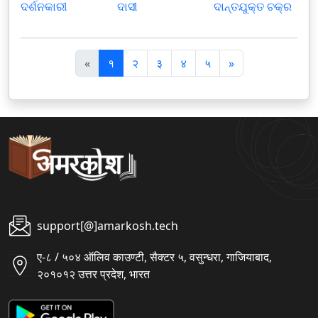
ଦର୍ଶନକାରୀ
ଦାସୀ
ଦାନ୍ତଯୁକ୍ତ ଚକ୍ର
पि
अ
«
१
२
३
४
५
»
छ
ग
ला
ला
support[@]amarkosh.tech
ए-८ / ५०४ ऑलिव काउण्टी, सैक्टर ५, वसुन्धरा, गाजियाबाद,
२०१०१२ उत्तर प्रदेश, भारत