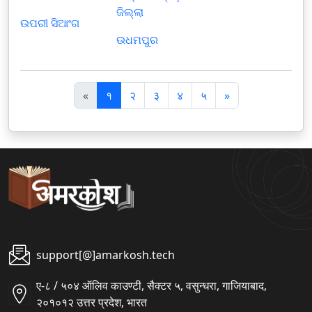
ଜିଲ୍ଲା
ଉପରୀ ସିଆଂଗ
ଉଧମପୁର
पि
अ
«
१
२
३
४
५
»
छ
ग
ला
ला
support[@]amarkosh.tech
ए-८ / ५०४ ऑलिव काउण्टी, सैक्टर ५, वसुन्धरा, गाजियाबाद,
२०१०१२ उत्तर प्रदेश, भारत