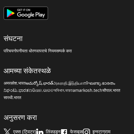
संघटना
परिचय
गोपनीयता धोरण
वापराचे नियम
सम्पर्क करा
आमच्या संकेतस्थळे
अमरकोश.भारत
అమర్కోష్.భారత్
அகராதி.இந்தியா
നിഘണ്ടു.ഭാരതം
ನಿಘಂಟು.ಭಾರತ
ଅଭିଧାନ.ଭାରତ
অভিধান.ভারত
amarkosh.tech
चौपाल.भारत
सारथी.भारत
अनुसरण करा
एक्स (ट्विटर)
लिंक्डइन
फेसबुक
इन्स्टाग्राम