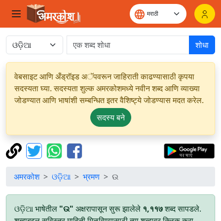
शोधा
वेबसाइट आणि अँड्रॉइड अॅपवरून जाहिराती काढण्यासाठी कृपया
सदस्यता घ्या. सदस्यता शुल्क अमरकोशमध्ये नवीन शब्द आणि व्याख्या
जोडण्यात आणि भाषांशी सम्बन्धित इतर वैशिष्ट्ये जोडण्यास मदत करेल.
सदस्य बने
अमरकोश
ଓଡ଼ିଆ
भ्रमण
ଉ
ଓଡ଼ିଆ भाषेतील
"ଉ"
अक्षरापासून सुरू झालेले
१,११७
शब्द सापडले.
शब्दाबद्दल सविस्तर माहिती मिळविण्यासाठी त्या शब्दावर क्लिक करा.