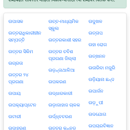
ଉପାସକ
ଉଚ୍ଚ-ମାଧ୍ୟମିକ
ଉଦୁଖଳ
ସ୍କୁଲ
ଉତ୍ତରାଧିକାରୀହୀନ
ଉତ୍ତାପ
ସମ୍ପତ୍ତି
ଉତ୍ତରକାଶୀ ସହର
ଉହା ରୋଗ
ଉତ୍ତର ସିକିମ
ଉତ୍ତର ଚବିଶ
ଉତ୍ଖନନ
ପ୍ରଗଣା ଜିଲ୍ଲା
ଉଗ୍ରତା
ଉତାରିବା ମଜୁରି
ଉଡ଼ନ୍ତାଥାଳିଆ
ଉତ୍ତର ୨୪
ଉଡ଼ିୟାନା ଛନ୍ଦ
ପ୍ରଗଣା
ଉପକରଣ
ଉପାର୍ଜନ
ଉପାୟ
ଉଦ୍ଧାରକାରୀ
ଉଡ଼ୁପୀ
ଉପକ୍ୟାପ୍ଟେନ
ଉଡ଼ାଜାହାଜ ଚାଳକ
ଉଦ‌ଯୋଗ
ଉଟାରୀ
ଉର୍ଦ୍ଧ୍ବଚରଣ
ଉପଚାରବିଜ୍ଞାନ
ଉଦାହରଣ
ଉତ୍ତର କନ୍ନଡ଼