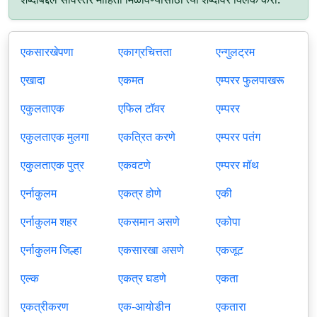
एकसारखेपणा
एकाग्रचित्तता
एन्गुलट्रम
एखादा
एकमत
एम्परर फुलपाखरू
एकुलताएक
एफिल टॉवर
एम्परर
एकुलताएक मुलगा
एकत्रित करणे
एम्परर पतंग
एकुलताएक पुत्र
एकवटणे
एम्परर मॉथ
एर्नाकुलम
एकत्र होणे
एकी
एर्नाकुलम शहर
एकसमान असणे
एकोपा
एर्नाकुलम जिल्हा
एकसारखा असणे
एकजूट
एल्क
एकत्र घडणे
एकता
एकत्रीकरण
एक-आयोडीन
एकतारा