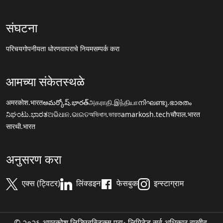
संघटना
परिचय
गोपनीयता धोरण
वापराचे नियम
सम्पर्क करा
आमच्या संकेतस्थळे
अमरकोश.भारत
అమర్కోష్.భారత్
அகராதி.இந்தியா
നിഘണ്ടു.ഭാരതം
ನಿಘಂಟು.ಭಾರತ
ଅଭିଧାନ.ଭାରତ
অভিধান.ভারত
amarkosh.tech
चौपाल.भारत
सारथी.भारत
अनुसरण करा
एक्स (ट्विटर)
लिंक्डइन
फेसबुक
इन्स्टाग्राम
© २०२६ अमरकोश लिङ्ग्विस्टिक्स प्रा॰ लिमिटेड सर्व अधिकार राखीव.