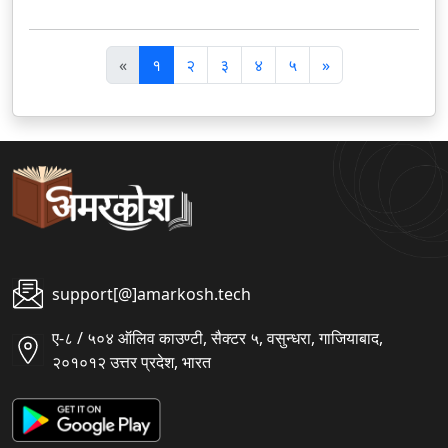
पि
अ
«
१
२
३
४
५
»
छ
ग
ला
ला
support[@]amarkosh.tech
ए-८ / ५०४ ऑलिव काउण्टी, सैक्टर ५, वसुन्धरा, गाजियाबाद,
२०१०१२ उत्तर प्रदेश, भारत