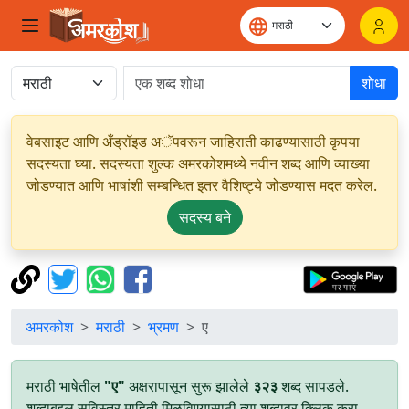
शोधा
वेबसाइट आणि अँड्रॉइड अॅपवरून जाहिराती काढण्यासाठी कृपया
सदस्यता घ्या. सदस्यता शुल्क अमरकोशमध्ये नवीन शब्द आणि व्याख्या
जोडण्यात आणि भाषांशी सम्बन्धित इतर वैशिष्ट्ये जोडण्यास मदत करेल.
सदस्य बने
अमरकोश
मराठी
भ्रमण
ए
मराठी भाषेतील
"ए"
अक्षरापासून सुरू झालेले
३२३
शब्द सापडले.
शब्दाबद्दल सविस्तर माहिती मिळविण्यासाठी त्या शब्दावर क्लिक करा.