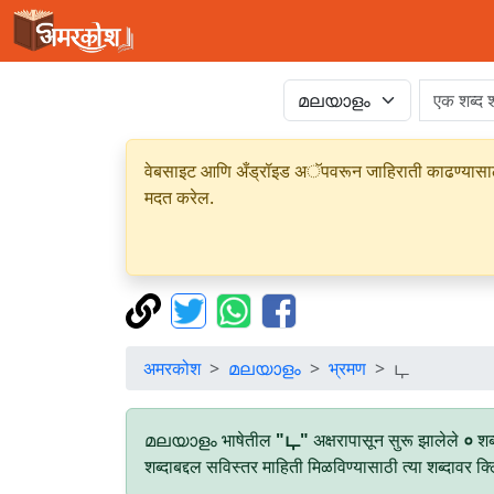
वेबसाइट आणि अँड्रॉइड अॅपवरून जाहिराती काढण्यासाठी क
मदत करेल.
अमरकोश
മലയാളം
भ्रमण
ഺ
മലയാളം भाषेतील
"ഺ"
अक्षरापासून सुरू झालेले
०
शब
शब्दाबद्दल सविस्तर माहिती मिळविण्यासाठी त्या शब्दावर क