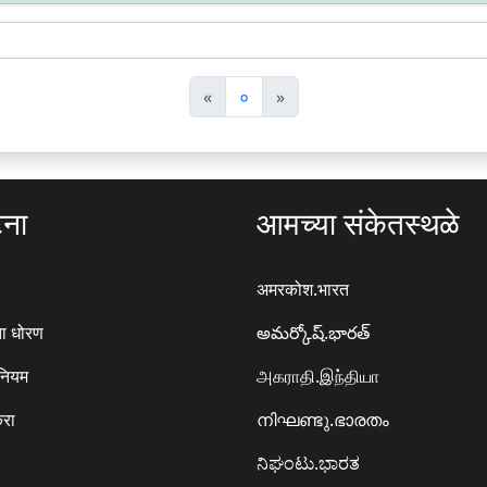
पि
अ
«
०
»
छ
ग
ला
ला
टना
आमच्या संकेतस्थळे
अमरकोश.भारत
ा धोरण
అమర్కోష్.భారత్
 नियम
அகராதி.இந்தியா
करा
നിഘണ്ടു.ഭാരതം
ನಿಘಂಟು.ಭಾರತ