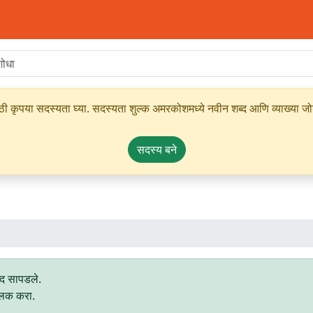
ृपया सदस्यता घ्या. सदस्यता शुल्क अमरकोशमध्ये नवीन शब्द आणि व्याख्या जोडण्
सदस्य बने
्द सापडले.
्लिक करा.