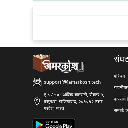
संघ
परिचय
support[@]amarkosh.tech
गोपनीयत
ए-८ / ५०४ ऑलिव काउण्टी, सैक्टर ५,
वापराचे
वसुन्धरा, गाजियाबाद, २०१०१२ उत्तर
प्रदेश, भारत
सम्पर्क 