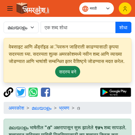
शोधा
वेबसाइट आणि अँड्रॉइड अॅपवरून जाहिराती काढण्यासाठी कृपया
सदस्यता घ्या. सदस्यता शुल्क अमरकोशमध्ये नवीन शब्द आणि व्याख्या
जोडण्यात आणि भाषांशी सम्बन्धित इतर वैशिष्ट्ये जोडण्यास मदत करेल.
सदस्य बने
अमरकोश
മലയാളം
भ्रमण
ദ
മലയാളം भाषेतील
"ദ"
अक्षरापासून सुरू झालेले
९७५
शब्द सापडले.
शब्दाबद्दल सविस्तर माहिती मिळविण्यासाठी त्या शब्दावर क्लिक करा.