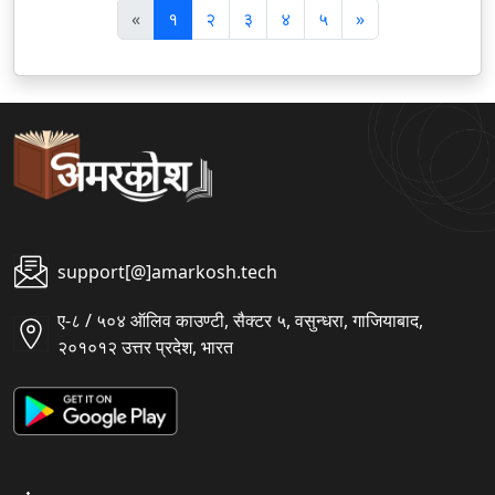
पि
अ
«
१
२
३
४
५
»
छ
ग
ला
ला
support[@]amarkosh.tech
ए-८ / ५०४ ऑलिव काउण्टी, सैक्टर ५, वसुन्धरा, गाजियाबाद,
२०१०१२ उत्तर प्रदेश, भारत