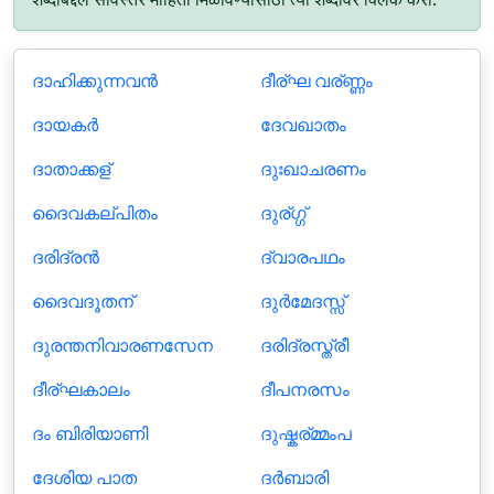
ദാഹിക്കുന്നവൻ
ദീര്ഘ വര്ണ്ണം
ദായകര്‍
ദേവഖാതം
ദാതാക്കള്
ദുഃഖാചരണം
ദൈവകല്പിതം
ദുര്ഗ്ഗ്
ദരിദ്രന്‍
ദ്വാരപഥം
ദൈവദൂതന്
ദുർമേദസ്സ്
ദുരന്തനിവാ‍രണസേന
ദരിദ്രസ്ത്രീ
ദീര്ഘകാലം
ദീപനരസം
ദം ബിരിയാണി
ദുഷ്കര്മ്മംപ
ദേശിയ പാത
ദർബാരി