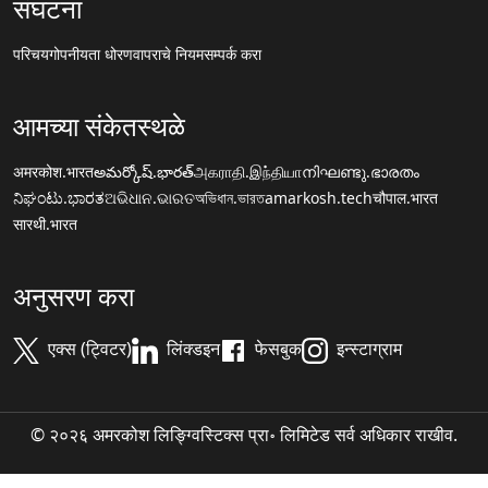
संघटना
परिचय
गोपनीयता धोरण
वापराचे नियम
सम्पर्क करा
आमच्या संकेतस्थळे
अमरकोश.भारत
అమర్కోష్.భారత్
அகராதி.இந்தியா
നിഘണ്ടു.ഭാരതം
ನಿಘಂಟು.ಭಾರತ
ଅଭିଧାନ.ଭାରତ
অভিধান.ভারত
amarkosh.tech
चौपाल.भारत
सारथी.भारत
अनुसरण करा
एक्स (ट्विटर)
लिंक्डइन
फेसबुक
इन्स्टाग्राम
© २०२६ अमरकोश लिङ्ग्विस्टिक्स प्रा॰ लिमिटेड सर्व अधिकार राखीव.