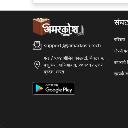
संघ
परिचय
support[@]amarkosh.tech
गोपनीयत
ए-८ / ५०४ ऑलिव काउण्टी, सैक्टर ५,
वापराचे
वसुन्धरा, गाजियाबाद, २०१०१२ उत्तर
प्रदेश, भारत
सम्पर्क 