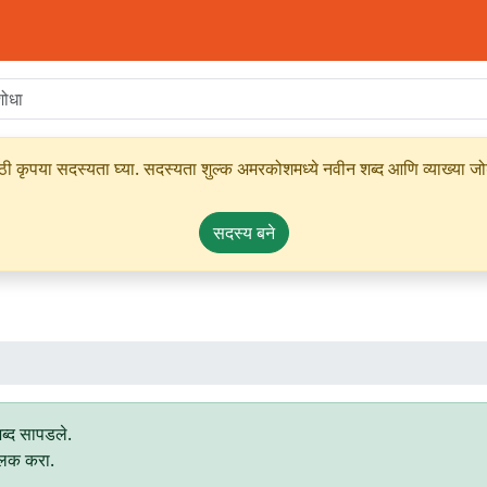
ृपया सदस्यता घ्या. सदस्यता शुल्क अमरकोशमध्ये नवीन शब्द आणि व्याख्या जोडण्
सदस्य बने
ब्द सापडले.
्लिक करा.