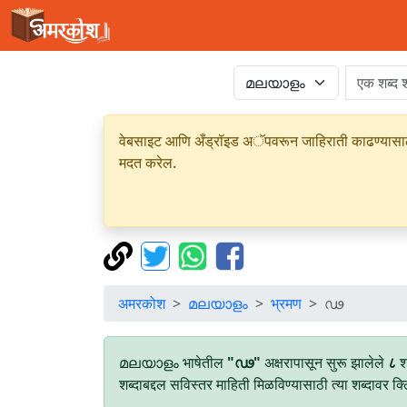
वेबसाइट आणि अँड्रॉइड अॅपवरून जाहिराती काढण्यासाठी क
मदत करेल.
अमरकोश
മലയാളം
भ्रमण
ഢ
മലയാളം भाषेतील
"ഢ"
अक्षरापासून सुरू झालेले
८
श
शब्दाबद्दल सविस्तर माहिती मिळविण्यासाठी त्या शब्दावर क