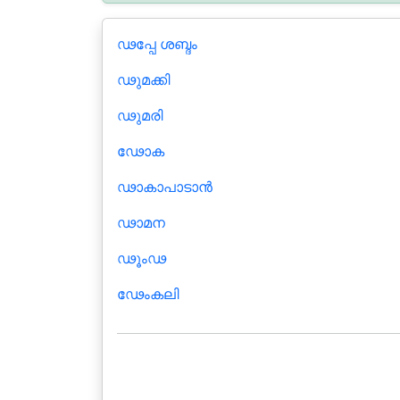
ഢപ്പേ ശബ്ദം
ഢുമക്കി
ഢുമരി
ഢോക
ഢാകാപാടാന്‍
ഢാമന
ഢൂംഢ
ഢേംകലി