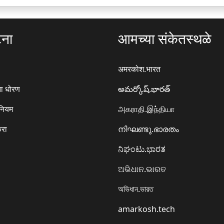
ला
ला
टना
आमच्या संकेतस्थळे
अमरकोश.भारत
ा धोरण
అమర్కోష్.భారత్
 नियम
அகராதி.இந்தியா
करा
നിഘണ്ടു.ഭാരതം
ನಿಘಂಟು.ಭಾರತ
ଅଭିଧାନ.ଭାରତ
অভিধান.ভারত
amarkosh.tech