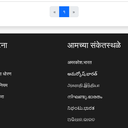
पि
अ
«
१
»
छ
ग
ला
ला
टना
आमच्या संकेतस्थळे
अमरकोश.भारत
ा धोरण
అమర్కోష్.భారత్
 नियम
அகராதி.இந்தியா
करा
നിഘണ്ടു.ഭാരതം
ನಿಘಂಟು.ಭಾರತ
ଅଭିଧାନ.ଭାରତ