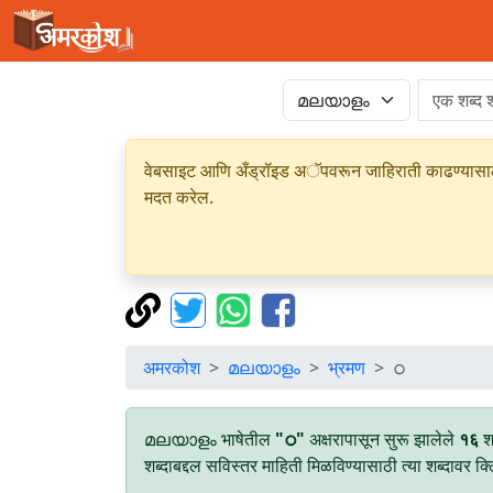
वेबसाइट आणि अँड्रॉइड अॅपवरून जाहिराती काढण्यासाठी क
मदत करेल.
अमरकोश
മലയാളം
भ्रमण
ഠ
മലയാളം भाषेतील
"ഠ"
अक्षरापासून सुरू झालेले
१६
शब
शब्दाबद्दल सविस्तर माहिती मिळविण्यासाठी त्या शब्दावर क