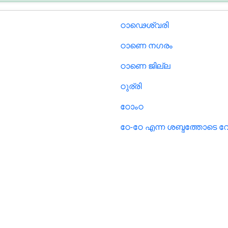
ഠാഢെശ്വരി
ഠാണെ നഗരം
ഠാണെ ജില്ല
ഠുര്രി
ഠോംഠ
ഠേ-ഠേ എന്ന ശബ്ദത്തോടെ വ