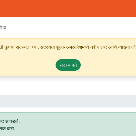
ृपया सदस्यता घ्या. सदस्यता शुल्क अमरकोशमध्ये नवीन शब्द आणि व्याख्या जोडण्
सदस्य बने
्द सापडले.
्लिक करा.