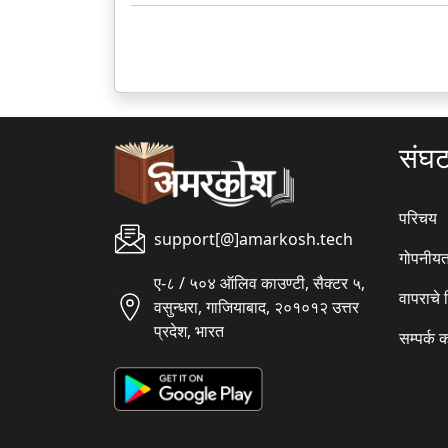
संघ
परिचय
support[@]amarkosh.tech
गोपनीयत
ए-८ / ५०४ ऑलिव काउण्टी, सैक्टर ५,
वापराचे
वसुन्धरा, गाजियाबाद, २०१०१२ उत्तर
प्रदेश, भारत
सम्पर्क 