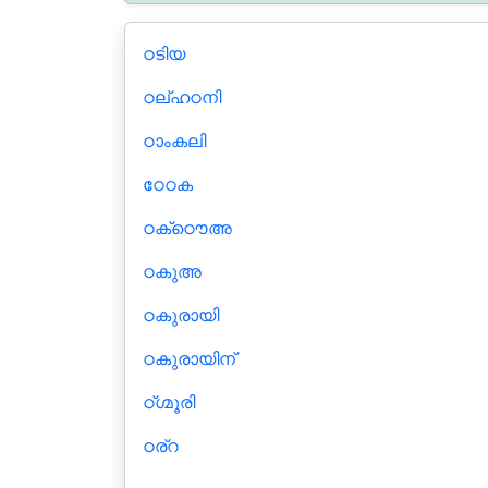
ഠടിയ
ഠല്ഹഠനി
ഠാംകലി
ഠേഠക
ഠക്ഠൌഅ
ഠകുഅ
ഠകുരായി
ഠകുരായിന്
ഠ്ഗ്മൂരി
ഠര്റ