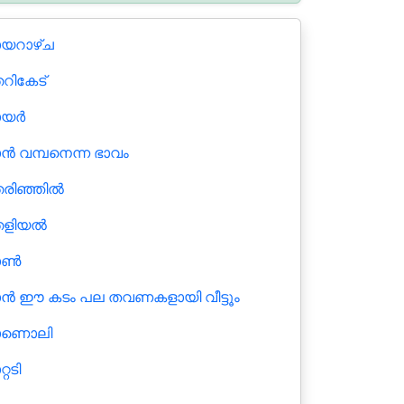
യറാഴ്ച
റികേട്
യര്‍
്‍ വമ്പനെന്ന ഭാവം
ിഞ്ഞില്‍
ളിയല്‍
ണ്‍
ന്‍ ഈ കടം പല തവണകളായി വീട്ടൂം
ാണൊലി
്റടി