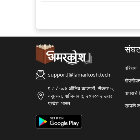
संघ
परिचय
support[@]amarkosh.tech
गोपनीयत
ए-८ / ५०४ ऑलिव काउण्टी, सैक्टर ५,
वापराचे
वसुन्धरा, गाजियाबाद, २०१०१२ उत्तर
प्रदेश, भारत
सम्पर्क 