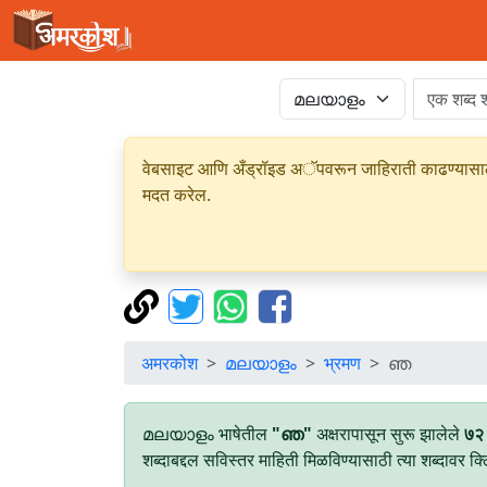
वेबसाइट आणि अँड्रॉइड अॅपवरून जाहिराती काढण्यासाठी क
मदत करेल.
अमरकोश
മലയാളം
भ्रमण
ഞ
മലയാളം भाषेतील
"ഞ"
अक्षरापासून सुरू झालेले
७२
शब्दाबद्दल सविस्तर माहिती मिळविण्यासाठी त्या शब्दावर क