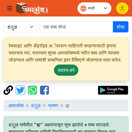
शोधा
वेबसाइट आणि अँड्रॉइड अॅपवरून जाहिराती काढण्यासाठी कृपया
सदस्यता घ्या. सदस्यता शुल्क अमरकोशमध्ये नवीन शब्द आणि व्याख्या
जोडण्यात आणि भाषांशी सम्बन्धित इतर वैशिष्ट्ये जोडण्यास मदत करेल.
सदस्य बने
अमरकोश
ಕನ್ನಡ
भ्रमण
ಞ
ಕನ್ನಡ भाषेतील
"ಞ"
अक्षरापासून सुरू झालेले
०
शब्द सापडले.
शब्दाबद्दल सविस्तर माहिती मिळविण्यासाठी त्या शब्दावर क्लिक करा.