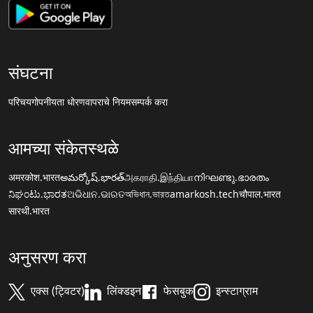
संघटना
परिचय
गोपनीयता धोरण
वापराचे नियम
सम्पर्क करा
आमच्या संकेतस्थळे
अमरकोश.भारत
అమర్కోష్.భారత్
அகராதி.இந்தியா
നിഘണ്ടു.ഭാരതം
ನಿಘಂಟು.ಭಾರತ
ଅଭିଧାନ.ଭାରତ
অভিধান.ভারত
amarkosh.tech
चौपाल.भारत
सारथी.भारत
अनुसरण करा
एक्स (ट्विटर)
लिंक्डइन
फेसबुक
इन्स्टाग्राम