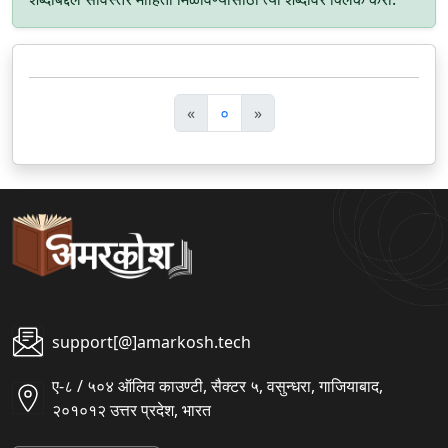
पि
अ
«
०
»
छ
ग
ला
ला
support[@]amarkosh.tech
ए-८ / ५०४ ऑलिव काउण्टी, सैक्टर ५, वसुन्धरा, गाजियाबाद,
२०१०१२ उत्तर प्रदेश, भारत