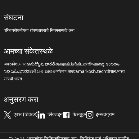
संघटना
परिचय
गोपनीयता धोरण
वापराचे नियम
सम्पर्क करा
आमच्या संकेतस्थळे
अमरकोश.भारत
అమర్కోష్.భారత్
அகராதி.இந்தியா
നിഘണ്ടു.ഭാരതം
ನಿಘಂಟು.ಭಾರತ
ଅଭିଧାନ.ଭାରତ
অভিধান.ভারত
amarkosh.tech
चौपाल.भारत
सारथी.भारत
अनुसरण करा
एक्स (ट्विटर)
लिंक्डइन
फेसबुक
इन्स्टाग्राम
© २०२६ अमरकोश लिङ्ग्विस्टिक्स प्रा॰ लिमिटेड सर्व अधिकार राखीव.