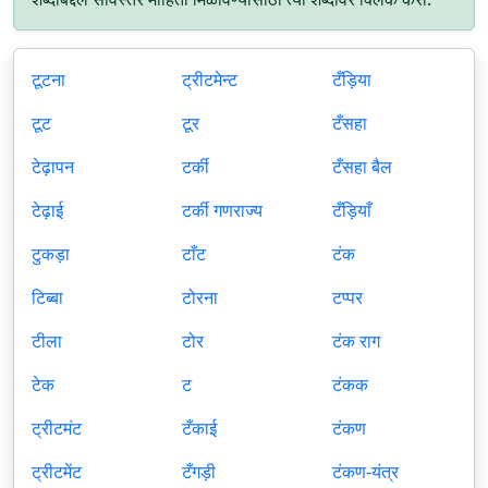
टूटना
ट्रीटमेन्ट
टँड़िया
टूट
टूर
टँसहा
टेढ़ापन
टर्की
टँसहा बैल
टेढ़ाई
टर्की गणराज्य
टँड़ियाँ
टुकड़ा
टाँट
टंक
टिब्बा
टोरना
टप्पर
टीला
टोर
टंक राग
टेक
ट
टंकक
ट्रीटमंट
टँकाई
टंकण
ट्रीटमेंट
टँगड़ी
टंकण-यंत्र