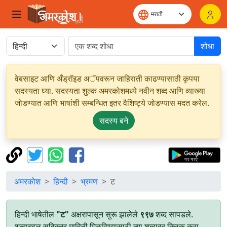
शोधा
वेबसाइट आणि अँड्रॉइड अॅपवरून जाहिराती काढण्यासाठी कृपया
सदस्यता घ्या. सदस्यता शुल्क अमरकोशमध्ये नवीन शब्द आणि व्याख्या
जोडण्यात आणि भाषांशी सम्बन्धित इतर वैशिष्ट्ये जोडण्यास मदत करेल.
सदस्य बने
अमरकोश
हिन्दी
भ्रमण
ट
हिन्दी भाषेतील
"ट"
अक्षरापासून सुरू झालेले
९९७
शब्द सापडले.
शब्दाबद्दल सविस्तर माहिती मिळविण्यासाठी त्या शब्दावर क्लिक करा.