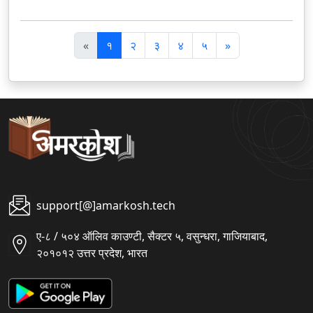
पि
अ
«
१
२
३
४
५
»
छ
ग
ला
ला
support[@]amarkosh.tech
ए-८ / ५०४ ऑलिव काउण्टी, सैक्टर ५, वसुन्धरा, गाजियाबाद,
२०१०१२ उत्तर प्रदेश, भारत