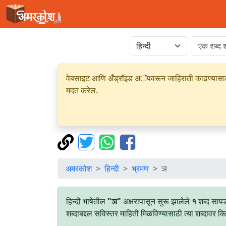
वेबसाइट आणि अँड्रॉइड अॅपवरून जाहिराती काढण्यासाठी क
मदत करेल.
अमरकोश
हिन्दी
भ्रमण
ञ
हिन्दी भाषेतील
"ञ"
अक्षरापासून सुरू झालेले
१
शब्द सापड
शब्दाबद्दल सविस्तर माहिती मिळविण्यासाठी त्या शब्दावर क