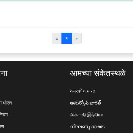
पि
अ
«
१
»
छ
ग
ला
ला
टना
आमच्या संकेतस्थळे
अमरकोश.भारत
ा धोरण
అమర్కోష్.భారత్
 नियम
அகராதி.இந்தியா
करा
നിഘണ്ടു.ഭാരതം