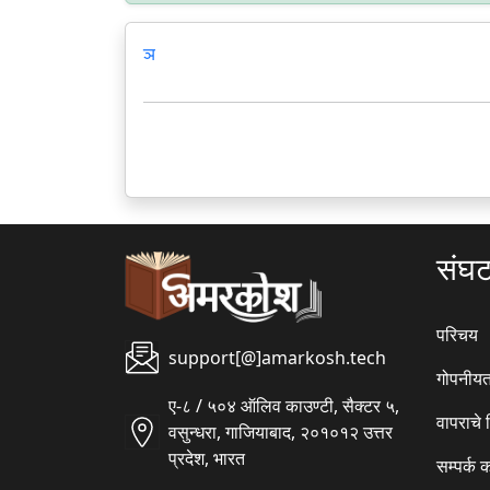
ञ
संघ
परिचय
support[@]amarkosh.tech
गोपनीयत
ए-८ / ५०४ ऑलिव काउण्टी, सैक्टर ५,
वापराचे
वसुन्धरा, गाजियाबाद, २०१०१२ उत्तर
प्रदेश, भारत
सम्पर्क 