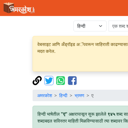
वेबसाइट आणि अँड्रॉइड अॅपवरून जाहिराती काढण्यासाठी क
मदत करेल.
अमरकोश
हिन्दी
भ्रमण
ए
हिन्दी भाषेतील
"ए"
अक्षरापासून सुरू झालेले
९४५
शब्द स
शब्दाबद्दल सविस्तर माहिती मिळविण्यासाठी त्या शब्दावर क