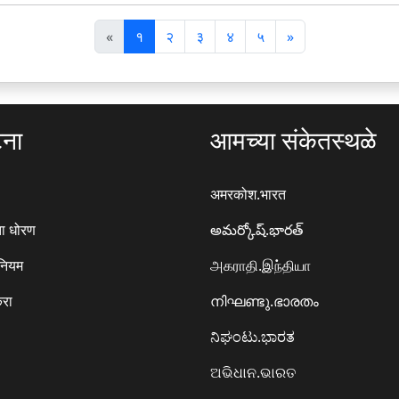
पि
अ
«
१
२
३
४
५
»
छ
ग
ला
ला
टना
आमच्या संकेतस्थळे
अमरकोश.भारत
ा धोरण
అమర్కోష్.భారత్
 नियम
அகராதி.இந்தியா
करा
നിഘണ്ടു.ഭാരതം
ನಿಘಂಟು.ಭಾರತ
ଅଭିଧାନ.ଭାରତ