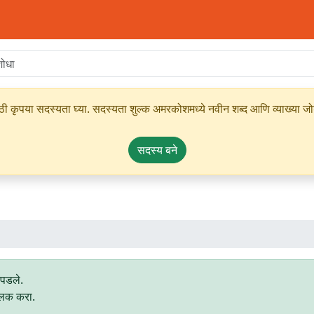
ृपया सदस्यता घ्या. सदस्यता शुल्क अमरकोशमध्ये नवीन शब्द आणि व्याख्या जोडण्
सदस्य बने
ापडले.
्लिक करा.