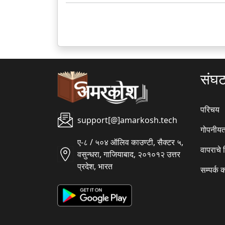
संघ
परिचय
support[@]amarkosh.tech
गोपनीयत
ए-८ / ५०४ ऑलिव काउण्टी, सैक्टर ५,
वापराचे
वसुन्धरा, गाजियाबाद, २०१०१२ उत्तर
प्रदेश, भारत
सम्पर्क 