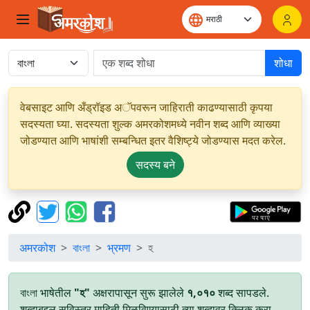
शोधा
वेबसाइट आणि अँड्रॉइड अॅपवरून जाहिराती काढण्यासाठी कृपया
सदस्यता घ्या. सदस्यता शुल्क अमरकोशमध्ये नवीन शब्द आणि व्याख्या
जोडण्यात आणि भाषांशी सम्बन्धित इतर वैशिष्ट्ये जोडण्यास मदत करेल.
सदस्य बने
अमरकोश
বাংলা
भ्रमण
হ
বাংলা भाषेतील
"হ"
अक्षरापासून सुरू झालेले
१,०१०
शब्द सापडले.
शब्दाबद्दल सविस्तर माहिती मिळविण्यासाठी त्या शब्दावर क्लिक करा.