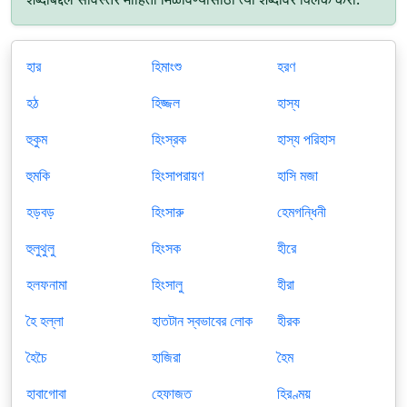
হার
হিমাংশু
হরণ
হঠ
হিজ্জল
হাস্য
হুকুম
হিংস্রক
হাস্য পরিহাস
হুমকি
হিংসাপরায়ণ
হাসি মজা
হড়বড়
হিংসারু
হেমগন্ধিনী
হুলুথুলু
হিংসক
হীরে
হলফনামা
হিংসালু
হীরা
হৈ হল্লা
হাতটান স্বভাবের লোক
হীরক
হৈচৈ
হাজিরা
হৈম
হাবাগোবা
হেফাজত
হিরণ্ময়