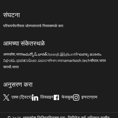
संघटना
परिचय
गोपनीयता धोरण
वापराचे नियम
सम्पर्क करा
आमच्या संकेतस्थळे
अमरकोश.भारत
అమర్కోష్.భారత్
அகராதி.இந்தியா
നിഘണ്ടു.ഭാരതം
ನಿಘಂಟು.ಭಾರತ
ଅଭିଧାନ.ଭାରତ
অভিধান.ভারত
amarkosh.tech
चौपाल.भारत
सारथी.भारत
अनुसरण करा
एक्स (ट्विटर)
लिंक्डइन
फेसबुक
इन्स्टाग्राम
© २०२६ अमरकोश लिङ्ग्विस्टिक्स प्रा॰ लिमिटेड सर्व अधिकार राखीव.