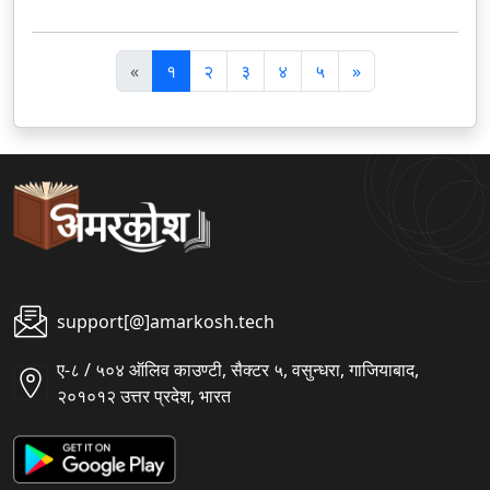
पि
अ
«
१
२
३
४
५
»
छ
ग
ला
ला
support[@]amarkosh.tech
ए-८ / ५०४ ऑलिव काउण्टी, सैक्टर ५, वसुन्धरा, गाजियाबाद,
२०१०१२ उत्तर प्रदेश, भारत