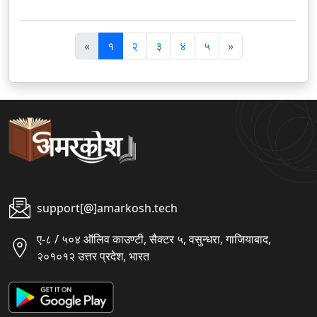
पि
अ
«
१
२
३
४
५
»
छ
ग
ला
ला
support[@]amarkosh.tech
ए-८ / ५०४ ऑलिव काउण्टी, सैक्टर ५, वसुन्धरा, गाजियाबाद,
२०१०१२ उत्तर प्रदेश, भारत