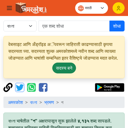
शोधा
वेबसाइट आणि अँड्रॉइड अॅपवरून जाहिराती काढण्यासाठी कृपया
सदस्यता घ्या. सदस्यता शुल्क अमरकोशमध्ये नवीन शब्द आणि व्याख्या
जोडण्यात आणि भाषांशी सम्बन्धित इतर वैशिष्ट्ये जोडण्यास मदत करेल.
सदस्य बने
अमरकोश
বাংলা
भ्रमण
প
বাংলা भाषेतील
"প"
अक्षरापासून सुरू झालेले
४,१३५
शब्द सापडले.
शब्दाबद्दल सविस्तर माहिती मिळविण्यासाठी त्या शब्दावर क्लिक करा.