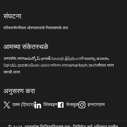
संघटना
परिचय
गोपनीयता धोरण
वापराचे नियम
सम्पर्क करा
आमच्या संकेतस्थळे
अमरकोश.भारत
అమర్కోష్.భారత్
அகராதி.இந்தியா
നിഘണ്ടു.ഭാരതം
ನಿಘಂಟು.ಭಾರತ
ଅଭିଧାନ.ଭାରତ
অভিধান.ভারত
amarkosh.tech
चौपाल.भारत
सारथी.भारत
अनुसरण करा
एक्स (ट्विटर)
लिंक्डइन
फेसबुक
इन्स्टाग्राम
© २०२६ अमरकोश लिङ्ग्विस्टिक्स प्रा॰ लिमिटेड सर्व अधिकार राखीव.