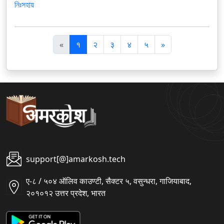
নিঃসহায়
पि
अ
«
१
२
३
४
५
»
छ
ग
ला
ला
support[@]amarkosh.tech
ए-८ / ५०४ ऑलिव काउण्टी, सैक्टर ५, वसुन्धरा, गाजियाबाद,
२०१०१२ उत्तर प्रदेश, भारत