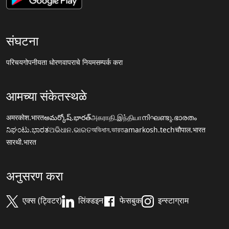
संघटना
परिचय
गोपनीयता धोरण
वापराचे नियम
सम्पर्क करा
आमच्या संकेतस्थळे
अमरकोश.भारत
అమర్కోష్.భారత్
அகராதி.இந்தியா
നിഘണ്ടു.ഭാരതം
ನಿಘಂಟು.ಭಾರತ
ଅଭିଧାନ.ଭାରତ
অভিধান.ভারত
amarkosh.tech
चौपाल.भारत
सारथी.भारत
अनुसरण करा
एक्स (ट्विटर)
लिंक्डइन
फेसबुक
इन्स्टाग्राम