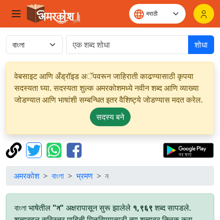
शोधा
वेबसाइट आणि अँड्रॉइड अॅपवरून जाहिराती काढण्यासाठी कृपया
सदस्यता घ्या. सदस्यता शुल्क अमरकोशमध्ये नवीन शब्द आणि व्याख्या
जोडण्यात आणि भाषांशी सम्बन्धित इतर वैशिष्ट्ये जोडण्यास मदत करेल.
सदस्य बने
अमरकोश
বাংলা
भ्रमण
ন
বাংলা भाषेतील
"ন"
अक्षरापासून सुरू झालेले
१,९६९
शब्द सापडले.
शब्दाबद्दल सविस्तर माहिती मिळविण्यासाठी त्या शब्दावर क्लिक करा.